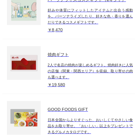
好みや体質にフィットしたアイテムと出合う感動
を。パーソナライズしたり、好きな色・香りを選ん
だりできるコスメギフトです。
￥8,470
焼肉ギフト
2人で名店の焼肉が楽しめるギフト。焼肉好きに人気
の店舗（関東・関西エリア）を収録。取り寄せの肉
も選べます。
￥19,580
GOOD FOODS GIFT
日本全国からよりすぐった、おいしくてやさしい食
品をお取り寄せ。「おいしい」以上をプレゼントで
きるグルメカタログです。