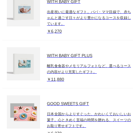
WITH BABY GIFT
出産祝いに最適なギフト。パパ・ママ目線で、赤ち
ゃんと過ごす日々がより豊かになるコースを収録し
ています。
￥6,270
WITH BABY GIFT PLUS
離乳食食器やメモリアルフォトなど、選べるコース
の内容がより充実したギフト。
￥11,880
GOOD SWEETS GIFT
日本全国からよりすぐった、かわいくておいしいお
菓子。心ときめく至福の時間を贈れる、スイーツの
お取り寄せギフトです。