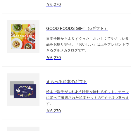
￥6,270
GOOD FOODS GIFT（eギフト）
日本全国からよりすぐった、おいしくてやさしい食
品をお取り寄せ。「おいしい」以上をプレゼントで
きるグルメカタログです。
￥6,270
えらべる絵本のギフト
絵本で親子がふれあう時間を贈れるギフト。テーマ
に沿って厳選された絵本セットの中から1つ選べま
す。
￥6,270