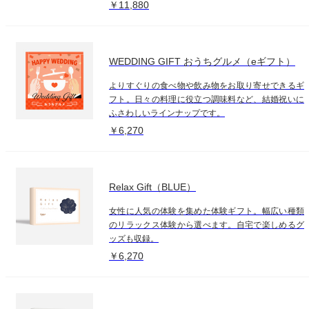
￥11,880
WEDDING GIFT おうちグルメ（eギフト）
よりすぐりの食べ物や飲み物をお取り寄せできるギ
フト。日々の料理に役立つ調味料など、結婚祝いに
ふさわしいラインナップです。
￥6,270
Relax Gift（BLUE）
女性に人気の体験を集めた体験ギフト。幅広い種類
のリラックス体験から選べます。自宅で楽しめるグ
ッズも収録。
￥6,270