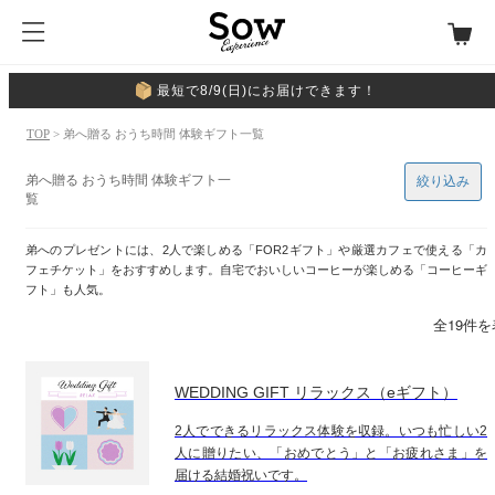
最短で8/9(日)にお届けできます！
TOP
> 弟へ贈る おうち時間 体験ギフト一覧
弟へ贈る おうち時間 体験ギフト一
絞り込み
覧
弟へのプレゼントには、2人で楽しめる「FOR2ギフト」や厳選カフェで使える「カ
フェチケット」をおすすめします。自宅でおいしいコーヒーが楽しめる「コーヒーギ
フト」も人気。
全19件
WEDDING GIFT リラックス（eギフト）
2人でできるリラックス体験を収録。いつも忙しい2
人に贈りたい、「おめでとう」と「お疲れさま」を
届ける結婚祝いです。