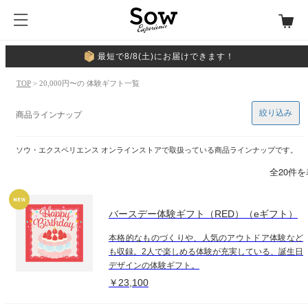
最短で8/8(土)にお届けできます！
TOP
> 20,000円〜の 体験ギフト一覧
絞り込み
商品ラインナップ
ソウ・エクスペリエンス オンラインストアで取扱っている商品ラインナップです。
全20件
バースデー体験ギフト（RED）（eギフト）
本格的なものづくりや、人気のアウトドア体験など
も収録。2人で楽しめる体験が充実している、誕生日
デザインの体験ギフト。
￥23,100