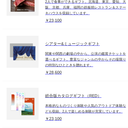
2人で食事ができるギフト。北海道、東京、愛知、大
阪、京都、兵庫、福岡の鉄板焼レストラン＆ステー
キハウスを収録しています。
￥23,100
シアター&ミュージックギフト
関東や関西の劇場の中から、公演の鑑賞チケットを
選べるギフト。豊富なジャンルの中からその場限り
の特別なひとときを贈れます。
￥28,600
総合版カタログギフト（RED）
本格的なものづくり体験や人気のアウトドア体験な
ども収録。2人で楽しめる体験が充実しています。
￥23,100