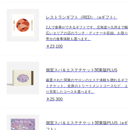
レストランギフト（RED）（eギフト）
2人で食事ができるギフトです。北海道〜九州まで幅
広いエリアの店のランチ・ディナーを収録。お取り
寄せの食事体験も選べます。
￥23,100
個室スパ＆エステチケット関東版PLUS
厳選された関東のサロンのエステ体験を贈れるギフ
トチケット。全身のトリートメントコースなど、よ
り充実したコースを選べます。
￥25,300
個室スパ＆エステチケット関東版PLUS（eギ
フト）