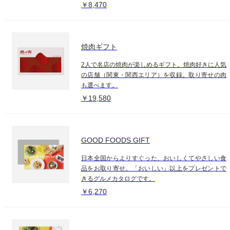
￥8,470
焼肉ギフト
2人で名店の焼肉が楽しめるギフト。焼肉好きに人気
の店舗（関東・関西エリア）を収録。取り寄せの肉
も選べます。
￥19,580
GOOD FOODS GIFT
日本全国からよりすぐった、おいしくてやさしい食
品をお取り寄せ。「おいしい」以上をプレゼントで
きるグルメカタログです。
￥6,270