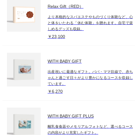
Relax Gift（RED）
より本格的なスパエステやものづくり体験など、心
と体をいたわる「休む体験」を贈れます。自宅で楽
しめるグッズも収録。
￥23,100
WITH BABY GIFT
出産祝いに最適なギフト。パパ・ママ目線で、赤ち
ゃんと過ごす日々がより豊かになるコースを収録し
ています。
￥6,270
WITH BABY GIFT PLUS
離乳食食器やメモリアルフォトなど、選べるコース
の内容がより充実したギフト。