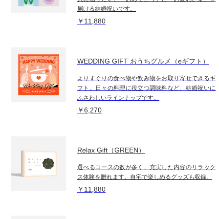
届ける結婚祝いです。
￥11,880
WEDDING GIFT おうちグルメ（eギフト）
よりすぐりの食べ物や飲み物をお取り寄せできるギ
フト。日々の料理に役立つ調味料など、結婚祝いに
ふさわしいラインナップです。
￥6,270
Relax Gift（GREEN）
選べるコースの数が多く、充実した内容のリラック
ス体験を贈れます。自宅で楽しめるグッズも収録。
￥11,880