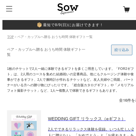
最短で8/9(日)にお届けできます！
TOP
> ペア・カップルへ贈る おうち時間 体験ギフト一覧
ペア・カップルへ贈る おうち時間 体験ギフト一
絞り込み
覧
1枚のチケットで2人一緒に体験できるギフトを多くご用意しています。「FOR2ギフ
ト」は、2人用のコースを集めた結婚祝いの定番商品。他にもクルージング体験や食
事ができるギフト、2人で腕時計が作れるチケットなど。友人夫婦やご両親、パート
ナーがいる方への贈り物にぴったりです。「総合版カタログギフト」や「メモリアル
フォト撮影チケット」など、1人〜複数人で体験できるギフトもあります。
全16件
WEDDING GIFT リラックス（eギフト）
2人でできるリラックス体験を収録。いつも忙しい2
人に贈りたい、「おめでとう」と「お疲れさま」を