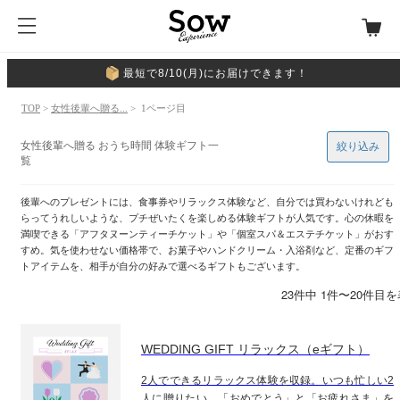
最短で8/10(月)にお届けできます！
TOP
>
女性後輩へ贈る...
> 1ページ目
女性後輩へ贈る おうち時間 体験ギフト一
絞り込み
覧
後輩へのプレゼントには、食事券やリラックス体験など、自分では買わないけれども
らってうれしいような、プチぜいたくを楽しめる体験ギフトが人気です。心の休暇を
満喫できる「アフタヌーンティーチケット」や「個室スパ＆エステチケット」がおす
すめ。気を使わせない価格帯で、お菓子やハンドクリーム・入浴剤など、定番のギフ
トアイテムを、相手が自分の好みで選べるギフトもございます。
23件中 1件〜20件目
WEDDING GIFT リラックス（eギフト）
2人でできるリラックス体験を収録。いつも忙しい2
人に贈りたい、「おめでとう」と「お疲れさま」を