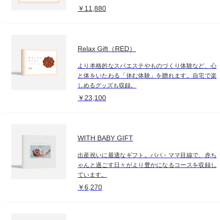
￥11,880
Relax Gift（RED）
より本格的なスパエステやものづくり体験など、心
と体をいたわる「休む体験」を贈れます。自宅で楽
しめるグッズも収録。
￥23,100
WITH BABY GIFT
出産祝いに最適なギフト。パパ・ママ目線で、赤ち
ゃんと過ごす日々がより豊かになるコースを収録し
ています。
￥6,270