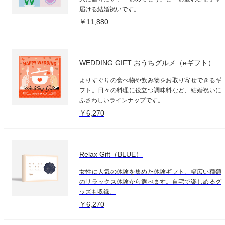
届ける結婚祝いです。
￥11,880
WEDDING GIFT おうちグルメ（eギフト）
よりすぐりの食べ物や飲み物をお取り寄せできるギ
フト。日々の料理に役立つ調味料など、結婚祝いに
ふさわしいラインナップです。
￥6,270
Relax Gift（BLUE）
女性に人気の体験を集めた体験ギフト。幅広い種類
のリラックス体験から選べます。自宅で楽しめるグ
ッズも収録。
￥6,270