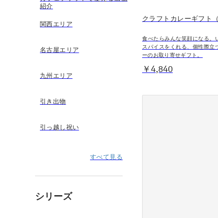
紹介
クラフトカレーギフト（
関西エリア
食べたらみんな笑顔になる。
スパイスをくれる、個性際立
名古屋エリア
ーのお取り寄せギフト。
￥4,840
九州エリア
引き出物
引っ越し祝い
すべて見る
シリーズ