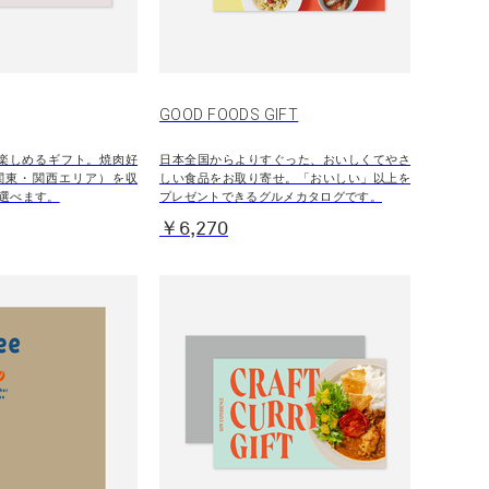
GOOD FOODS GIFT
楽しめるギフト。焼肉好
日本全国からよりすぐった、おいしくてやさ
関東・関西エリア）を収
しい食品をお取り寄せ。「おいしい」以上を
選べます。
プレゼントできるグルメカタログです。
￥6,270