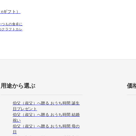
eギフト）
いつもの食卓に
つクラフトカレ
用途から選ぶ
価
伯父（叔父）へ贈る おうち時間 誕生
日プレゼント
伯父（叔父）へ贈る おうち時間 結婚
祝い
伯父（叔父）へ贈る おうち時間 母の
日