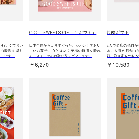
GOOD SWEETS GIFT（eギフト）
焼肉ギフト
かわいくておい
日本全国からよりすぐった、かわいくておい
2人で名店の焼肉が
福の時間を贈れ
しいお菓子。心ときめく至福の時間を贈れ
きに人気の店舗（
フトです。
る、スイーツのお取り寄せギフトです。
録。取り寄せの肉も
￥6,270
￥19,580