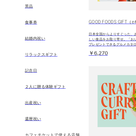
景品
GOOD FOODS GIFT
食事券
日本全国からよりすぐった、
結婚内祝い
しい食品をお取り寄せ。「お
プレゼントできるグルメカタ
￥6,270
リラックスギフト
記念日
２人に贈る体験ギフト
出産祝い
還暦祝い
カフェチケットで使える店舗