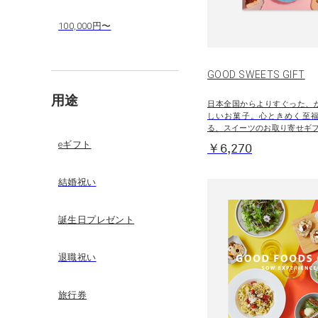
100,000円〜
GOOD SWEETS GIFT
用途
日本全国からよりすぐった、
しいお菓子。心ときめく至
る、スイーツのお取り寄せギ
eギフト
￥6,270
結婚祝い
誕生日プレゼント
退職祝い
旅行券