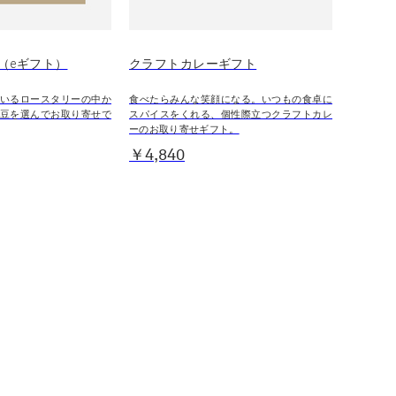
（eギフト）
クラフトカレーギフト
いるロースタリーの中か
食べたらみんな笑顔になる。いつもの食卓に
豆を選んでお取り寄せで
スパイスをくれる、個性際立つクラフトカレ
ーのお取り寄せギフト。
￥4,840