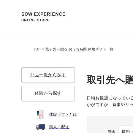
TOP
>
取引先へ贈る おうち時間 体験ギフト一覧
商品一覧から探す
取引先へ贈
体験から探す
日頃お世話になってい
かがですか。食事やリ
体験ギフトとは
購入・配送
用途