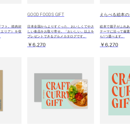
GOOD FOODS GIFT
えらべる絵本の
ギフト。焼肉好
日本全国からよりすぐった、おいしくてやさ
絵本で親子がふれあ
西エリア）を収
しい食品をお取り寄せ。「おいしい」以上を
テーマに沿って厳選
。
プレゼントできるグルメカタログです。
ら1つ選べます。
￥6,270
￥6,270