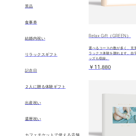
景品
食事券
Relax Gift（GREEN）
結婚内祝い
選べるコースの数が多く、充
ラックス体験を贈れます。自
リラックスギフト
ッズも収録。
￥11,880
記念日
２人に贈る体験ギフト
出産祝い
還暦祝い
カフェチケットで使える店舗