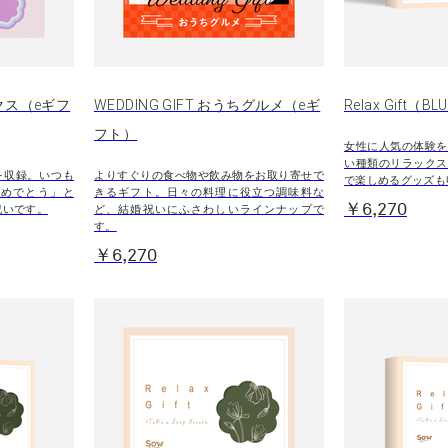
ックス（eギフ
WEDDING GIFT おうちグルメ（eギ
Relax Gift（BL
フト）
女性に人気の体験を
い種類のリラックス
を収録。いつも
よりすぐりの食べ物や飲み物をお取り寄せで
で楽しめるグッズも
おめでとう」と
きるギフト。日々の料理に役立つ調味料な
￥6,270
祝いです。
ど、結婚祝いにふさわしいラインナップで
す。
￥6,270