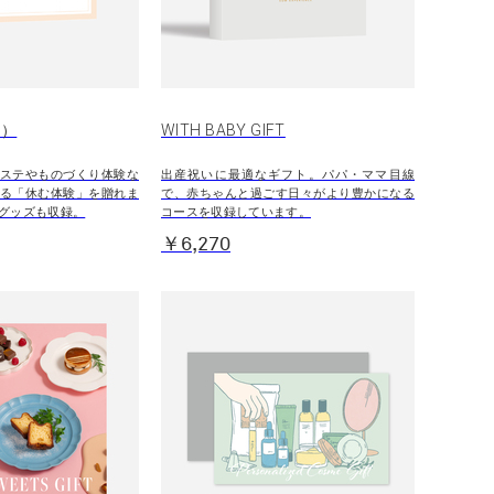
D）
WITH BABY GIFT
ステやものづくり体験な
出産祝いに最適なギフト。パパ・ママ目線
る「休む体験」を贈れま
で、赤ちゃんと過ごす日々がより豊かになる
グッズも収録。
コースを収録しています。
￥6,270