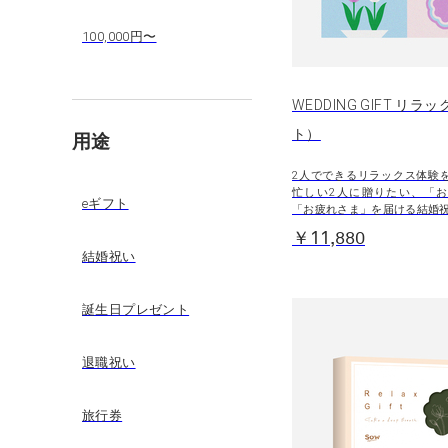
100,000円〜
WEDDING GIFT リラ
ト）
用途
2人でできるリラックス体験
忙しい2人に贈りたい、「
eギフト
「お疲れさま」を届ける結婚
￥11,880
結婚祝い
誕生日プレゼント
退職祝い
旅行券