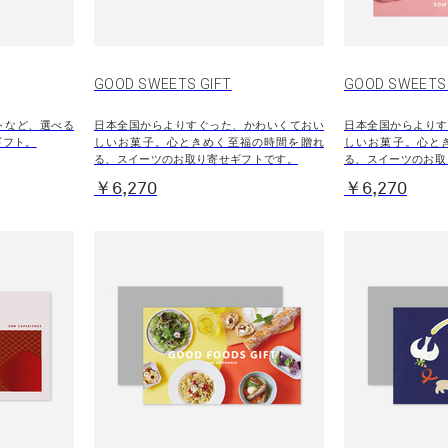
GOOD SWEETS GIFT
GOOD SWEET
トなど、選べる
日本全国からよりすぐった、かわいくておい
日本全国からよりす
ギフト。
しいお菓子。心ときめく至福の時間を贈れ
しいお菓子。心と
る、スイーツのお取り寄せギフトです。
る、スイーツのお取
￥6,270
￥6,270