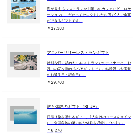
海が見えるレストランや川沿いのカフェなど、ロケ
ーションにこだわってセレクトしたお店で2人で食事
ができるギフトです。
￥17,380
アニバーサリーレストランギフト
特別な日に訪れたいレストランでのディナーと、お
祝いの花を贈れるペアギフトです。結婚祝いや両親
のお誕生日・記念日に。
￥29,700
旅と体験のギフト（BLUE）
日帰り旅を贈れるギフト。1人向けのコースをメイン
に、全国各地の魅力的な体験を収録しています。
￥6,270