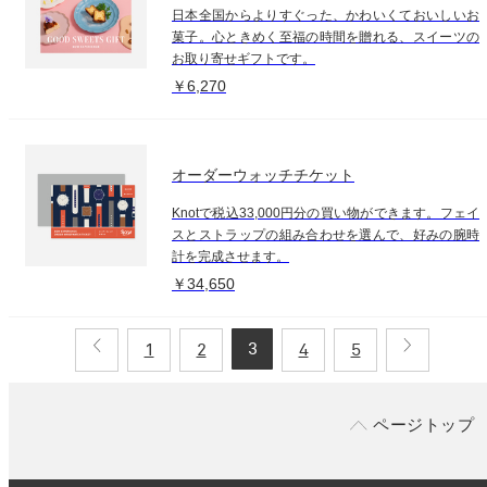
日本全国からよりすぐった、かわいくておいしいお
菓子。心ときめく至福の時間を贈れる、スイーツの
お取り寄せギフトです。
￥6,270
オーダーウォッチチケット
Knotで税込33,000円分の買い物ができます。フェイ
スとストラップの組み合わせを選んで、好みの腕時
計を完成させます。
￥34,650
3
1
2
4
5
ページトップ