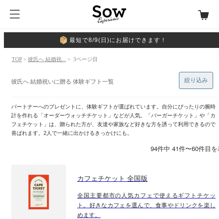
最短で8/9(日)にお届けできます！
TOP
>
彼氏へ 結婚祝...
> 3ページ目
絞り込み
彼氏へ 結婚祝いに贈る 体験ギフト一覧
パートナーへのプレゼントに、体験ギフトが選ばれています。自分にぴったりの腕時
計を作れる「オーダーウォッチチケット」などが人気。「バーガーチケット」や「カ
フェチケット」は、贈られた方が、友達や家族など好きな方を誘って利用できるので
喜ばれます。2人で一緒に出かけるきっかけにも。
94件中 41件〜60件目
カフェチケット 全国版
全国主要都市の人気カフェで使えるギフトチケッ
ト。好きなカフェを選んで、食事やドリンクを楽し
めます。