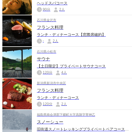
ヘッドスパコース
90分
2人
石川県金沢市
フランス料理
ランチ・ディナーコース【窓際席確約】
-
2人
石川県小松市
サウナ
【土日限定】プライベートサウナコース
120分
4人
新潟県新潟市中央区
フランス料理
ランチ・ディナーコース
120分
2人
福島県南会津郡下郷町大字高陦字寄神乙
スノーシュー
旧街道スノートレッキングプライベートペアコース（ランチ付き）