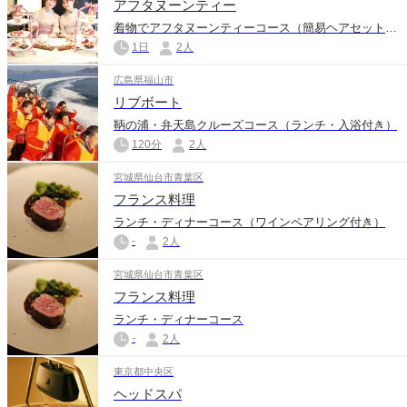
アフタヌーンティー
着物でアフタヌーンティーコース（簡易ヘアセット付き）
1日
2人
広島県福山市
リブボート
鞆の浦・弁天島クルーズコース（ランチ・入浴付き）
120分
2人
宮城県仙台市青葉区
フランス料理
ランチ・ディナーコース（ワインペアリング付き）
-
2人
宮城県仙台市青葉区
フランス料理
ランチ・ディナーコース
-
2人
東京都中央区
ヘッドスパ