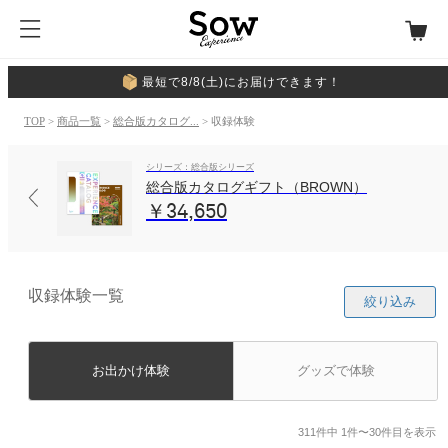
最短で8/8(土)にお届けできます！
TOP
>
商品一覧
>
総合版カタログ...
> 収録体験
シリーズ：総合版シリーズ
総合版カタログギフト（BROWN）
￥34,650
収録体験一覧
絞り込み
お出かけ体験
グッズで体験
311件中 1件〜30件目を表示