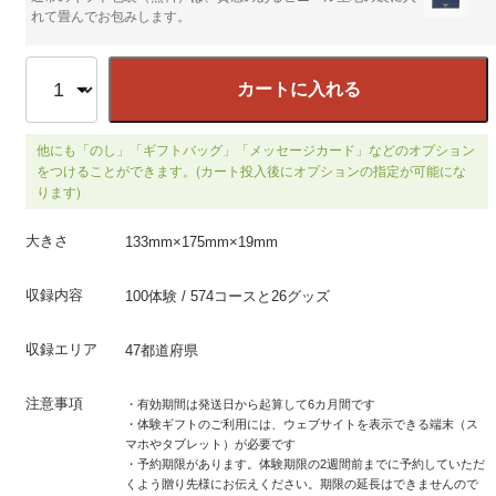
れて畳んでお包みします。
カートに入れる
他にも「のし」「ギフトバッグ」「メッセージカード」などのオプション
をつけることができます。(カート投入後にオプションの指定が可能にな
ります)
大きさ
133mm×175mm×19mm
収録内容
100体験 / 574コースと26グッズ
収録エリア
47都道府県
注意事項
・有効期間は発送日から起算して6カ月間です
・体験ギフトのご利用には、ウェブサイトを表示できる端末（ス
マホやタブレット）が必要です
・予約期限があります。体験期限の2週間前までに予約していただ
くよう贈り先様にお伝えください。期限の延長はできませんので