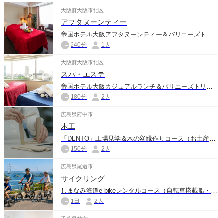
大阪府大阪市北区
アフタヌーンティー
帝国ホテル大阪アフタヌーンティー＆バリニーズトリートメントコース（お土産付き）
240分
1人
大阪府大阪市北区
スパ・エステ
帝国ホテル大阪カジュアルランチ＆バリニーズトリートメントペアコース
180分
2人
広島県府中市
木工
「DENTO」工場見学＆木の額縁作りコース（お土産付き）
150分
2人
広島県尾道市
サイクリング
しまなみ海道e-bikeレンタルコース（自転車搭載船・美術館入館＆カフェ利用付き）
1日
2人