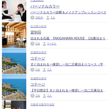
千葉県柏市
パーソナルカラー
パーソナルカラー診断＆メイクアップレッスンコース
180分
1人
石川県小松市
貸別荘
泊まれる石蔵 TAKIGAHARA HOUSE 1泊素泊まりコース
1泊
1〜3人
宮城県石巻市
コテージ
犬と泊まれる一棟貸し一泊二日素泊まりコース（平屋ベーシック・お土産付き）
1泊
2人
宮城県石巻市
コテージ
【平日限定】犬と泊まれる一棟貸し一泊二日素泊まりコース（平屋プレミアム）
1泊
2人
大阪府大阪市中央区