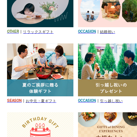
リラックスギフト
結婚祝い
OTHER
OCCASION
お中元・夏ギフト
引っ越し祝い
SEASON
OCCASION