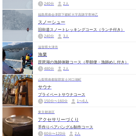
240分
2人
福島県南会津郡下郷町大字高陦字寄神乙
スノーシュー
旧街道スノートレッキングコース（ランチ付き）
240分
3人
滋賀県大津市
漁業
琵琶湖の漁師体験コース（早朝便・漁師めし付き）
480分
2人
山梨県南都留郡富士河口湖町
サウナ
プライベートサウナコース
150分〜160分
1〜6人
東京都港区
アクセサリーづくり
手作りペアバングル制作コース
60分〜120分
2人