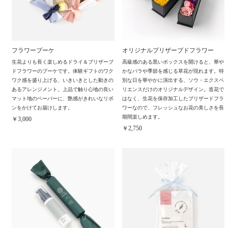
フラワーブーケ
オリジナルプリザーブドフラワー
生花よりも長く楽しめるドライ＆プリザーブ
高級感のある黒いボックスを開けると、華や
ドフラワーのブーケです。体験ギフトのワク
かなバラや季節を感じる草花が現れます。特
ワク感を盛り上げる、いきいきとした動きの
別な日を華やかに演出する、ソウ・エクスペ
あるアレンジメント。上品で触り心地の良い
リエンスだけのオリジナルデザイン。造花で
マット地のペーパーに、艶感がきれいなリボ
はなく、生花を保存加工したプリザードフラ
ンをかけてお届けします。
ワーなので、フレッシュなお花の美しさを長
期間楽しめます。
￥3,000
￥2,750