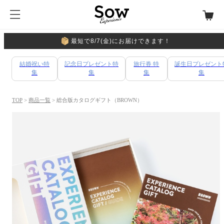
最短で8/7(金)にお届けできます！
結婚祝い特
記念日プレゼント特
旅行券 特
誕生日プレゼント
集
集
集
集
TOP
>
商品一覧
> 総合版カタログギフト（BROWN）