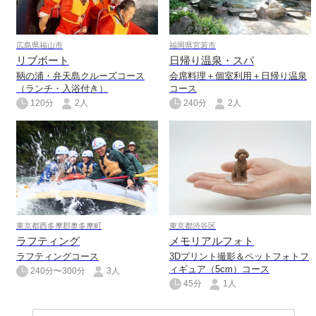
広島県福山市
福岡県宮若市
リブボート
日帰り温泉・スパ
鞆の浦・弁天島クルーズコース
会席料理＋個室利用＋日帰り温泉
（ランチ・入浴付き）
コース
120分
2人
240分
2人
東京都西多摩郡奥多摩町
東京都渋谷区
ラフティング
メモリアルフォト
ラフティングコース
3Dプリント撮影＆ペットフォトフ
ィギュア（5cm）コース
240分〜300分
3人
45分
1人