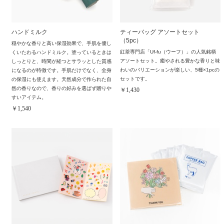
ハンドミルク
ティーバッグ アソートセット
（5pc）
穏やかな香りと高い保湿効果で、手肌を優し
紅茶専門店「Uf-fu（ウーフ）」の人気銘柄
くいたわるハンドミルク。塗っているときは
アソートセット。癒やされる豊かな香りと味
しっとりと、時間が経つとサラッとした質感
わいのバリエーションが楽しい、5種×1pcの
になるのが特徴です。手肌だけでなく、全身
セットです。
の保湿にも使えます。天然成分で作られた自
然の香りなので、香りの好みを選ばず贈りや
￥1,430
すいアイテム。
￥1,540