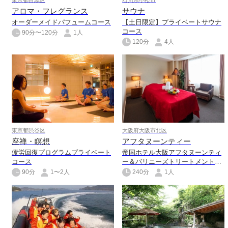
東京都目黒区
石川県小松市
アロマ・フレグランス
サウナ
オーダーメイドパフュームコース
【土日限定】プライベートサウナ
コース
90分〜120分
1人
120分
4人
東京都渋谷区
大阪府大阪市北区
座禅・瞑想
アフタヌーンティー
疲労回復プログラムプライベート
帝国ホテル大阪アフタヌーンティ
コース
ー＆バリニーズトリートメントコ
ース（お土産付き）
90分
1〜2人
240分
1人