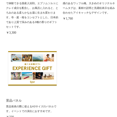
で体験できる国産入浴剤。エプソムソルトに
感のあるワッフル織。大きめのオリジナルネ
クレイ成分を配合し、お風呂に入れると、と
ームタグは、素材の説明と洗濯絵表示を組み
ろみのある柔らかなお湯に生まれ変わりま
合わせたアイキャッチなデザインです。
す。寺・庭・桜をコンセプトとした、日本的
￥1,760
であり上質で深みのある3種の香りのギフト
セットです。
￥3,300
景品パネル
景品発表の際に使えるA3サイズのパネルで
す。イベントでの演出におすすめです。
￥330