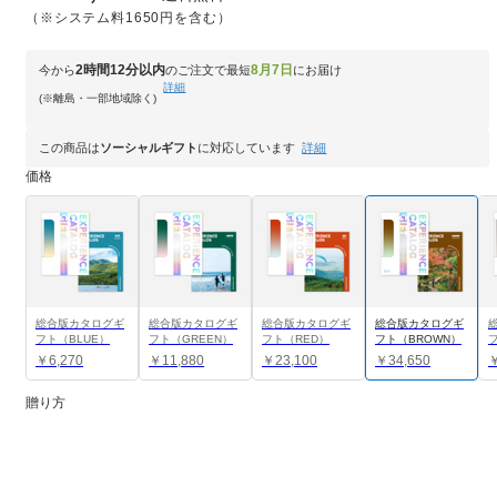
（※システム料1650円を含む）
2時間12分以内
8月7日
今から
のご注文で最短
にお届け
詳細
(※離島・一部地域除く)
この商品は
ソーシャルギフト
に対応しています
詳細
価格
総合版カタログギ
総合版カタログギ
総合版カタログギ
総合版カタログギ
フト（BLUE）
フト（GREEN）
フト（RED）
フト（BROWN）
フ
￥6,270
￥11,880
￥23,100
￥34,650
￥
贈り方