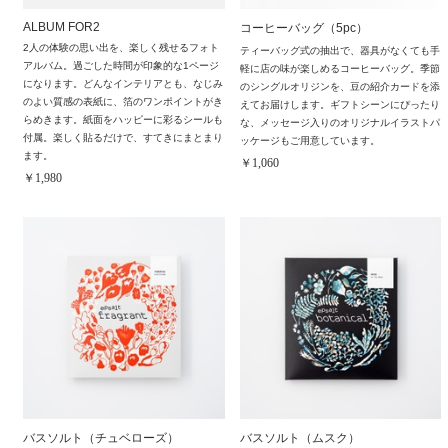
ALBUM FOR2
コーヒーバッグ（5pc）
2人の体験の思い出を、楽しく残せるフォト
ティーバッグ式の抽出で、器具がなくても手
アルバム。過ごした時間が印象的な1ページ
軽に店の味が楽しめるコーヒーバッグ。季節
になります。どんなインテリアとも、なじみ
のシングルオリジンを、豆の紹介カードを添
のよい質感の表紙に、箔のワンポイントがき
えてお届けします。ギフトシーンにぴったり
らめきます。紙面をハッピーに彩るシールも
な、メッセージ入りのオリジナルイラストパ
付属。楽しく貼るだけで、すてきにまとまり
ッケージもご用意しています。
ます。
￥1,060
￥1,980
バスソルト（チュベローズ）
バスソルト（ムスク）