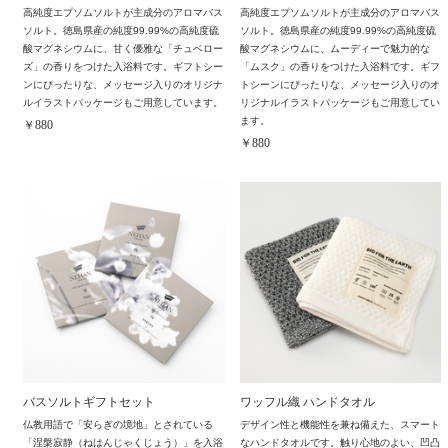
高純度エプソムソルトが主成分のアロマバス
高純度エプソムソルトが主成分のアロマバス
ソルト。徳島県産の純度99.99%の高純度硫
ソルト。徳島県産の純度99.99%の高純度硫
酸マグネシウムに、甘く優雅な「チュベロー
酸マグネシウムに、ムーディーで魅力的な
ズ」の香りをつけた入浴料です。ギフトシー
「ムスク」の香りをつけた入浴料です。ギフ
ンにぴったりな、メッセージ入りのオリジナ
トシーンにぴったりな、メッセージ入りのオ
ルイラストパッケージもご用意しています。
リジナルイラストパッケージもご用意してい
ます。
￥880
￥880
バスソルトギフトセット
ワッフル織 ハンドタオル
仏教用語で「安らぎの境地」とされている
デザイン性と機能性を兼ね備えた、スマート
「涅槃寂静（ねはんじゃくじょう）」を入浴
なハンドタオルです。触り心地のよい、凹凸