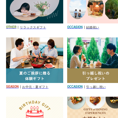
リラックスギフト
結婚祝い
OTHER
OCCASION
お中元・夏ギフト
引っ越し祝い
SEASON
OCCASION