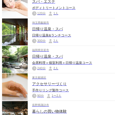
スパ・エステ
ボディトリートメントコース
120分
1人
埼玉県飯能市
日帰り温泉・スパ
日帰り温泉&ランチコース
300分
2人
福岡県宮若市
日帰り温泉・スパ
会席料理＋個室利用＋日帰り温泉コース
240分
2人
東京都港区
アクセサリーづくり
手作りリング製作コース
90分
1〜2人
長野県諏訪市
暮らしの買い物体験