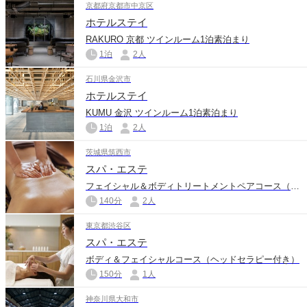
京都府京都市中京区
ホテルステイ
RAKURO 京都 ツインルーム1泊素泊まり
1泊
2人
石川県金沢市
ホテルステイ
KUMU 金沢 ツインルーム1泊素泊まり
1泊
2人
茨城県筑西市
スパ・エステ
フェイシャル＆ボディトリートメントペアコース（ドライヘッドスパ付き）
140分
2人
東京都渋谷区
スパ・エステ
ボディ＆フェイシャルコース（ヘッドセラピー付き）
150分
1人
神奈川県大和市