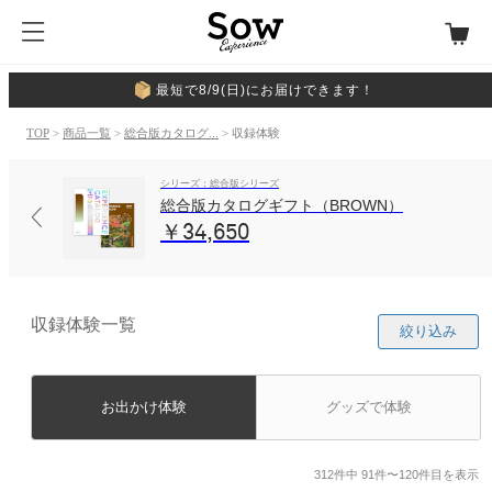
最短で8/9(日)にお届けできます！
TOP
>
商品一覧
>
総合版カタログ...
> 収録体験
シリーズ：総合版シリーズ
総合版カタログギフト（BROWN）
￥34,650
収録体験一覧
絞り込み
お出かけ体験
グッズで体験
312件中 91件〜120件目を表示