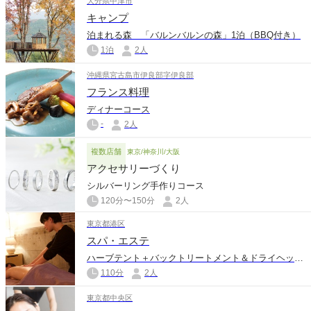
大分県中津市
キャンプ
泊まれる森 「バルンバルンの森」1泊（BBQ付き）
1泊
2人
沖縄県宮古島市伊良部字伊良部
フランス料理
ディナーコース
-
2人
複数店舗
東京/神奈川/大阪
アクセサリーづくり
シルバーリング手作りコース
120分〜150分
2人
東京都港区
スパ・エステ
ハーブテント＋バックトリートメント＆ドライヘッドスパコース
110分
2人
東京都中央区