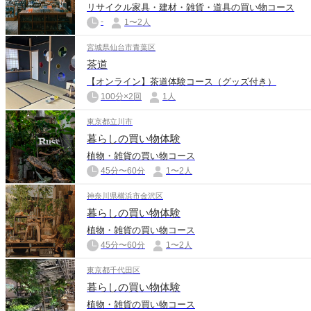
リサイクル家具・建材・雑貨・道具の買い物コース
-
1〜2人
宮城県仙台市青葉区
茶道
【オンライン】茶道体験コース（グッズ付き）
100分×2回
1人
東京都立川市
暮らしの買い物体験
植物・雑貨の買い物コース
45分〜60分
1〜2人
神奈川県横浜市金沢区
暮らしの買い物体験
植物・雑貨の買い物コース
45分〜60分
1〜2人
東京都千代田区
暮らしの買い物体験
植物・雑貨の買い物コース