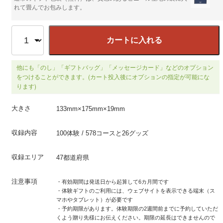
れて畳んでお包みします。
カートに入れる
他にも「のし」「ギフトバッグ」「メッセージカード」などのオプション
をつけることができます。(カート投入後にオプションの指定が可能にな
ります)
大きさ
133mm×175mm×19mm
収録内容
100体験 / 578コースと26グッズ
収録エリア
47都道府県
注意事項
・有効期間は発送日から起算して6カ月間です
・体験ギフトのご利用には、ウェブサイトを表示できる端末（ス
マホやタブレット）が必要です
・予約期限があります。体験期限の2週間前までに予約していただ
くよう贈り先様にお伝えください。期限の延長はできませんので