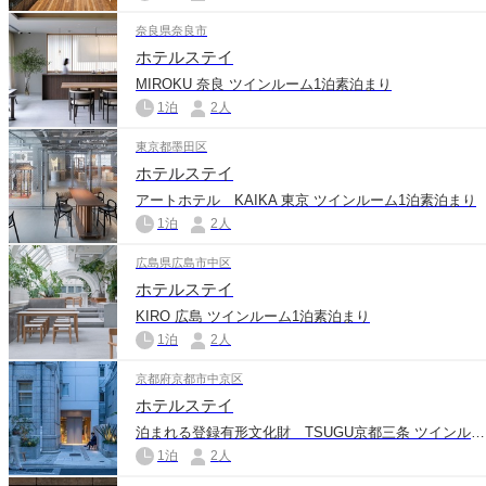
奈良県奈良市
ホテルステイ
MIROKU 奈良 ツインルーム1泊素泊まり
1泊
2人
東京都墨田区
ホテルステイ
アートホテル KAIKA 東京 ツインルーム1泊素泊まり
1泊
2人
広島県広島市中区
ホテルステイ
KIRO 広島 ツインルーム1泊素泊まり
1泊
2人
京都府京都市中京区
ホテルステイ
泊まれる登録有形文化財 TSUGU京都三条 ツインルーム1泊素泊まり
1泊
2人