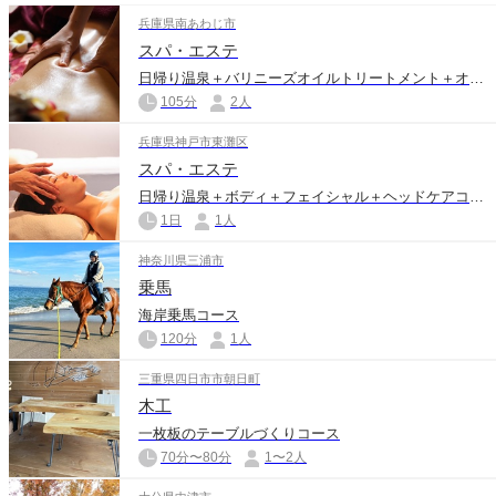
兵庫県南あわじ市
スパ・エステ
日帰り温泉＋バリニーズオイルトリートメント＋オプションペアコース
105分
2人
兵庫県神戸市東灘区
スパ・エステ
日帰り温泉＋ボディ＋フェイシャル＋ヘッドケアコース
1日
1人
神奈川県三浦市
乗馬
海岸乗馬コース
120分
1人
三重県四日市市朝日町
木工
一枚板のテーブルづくりコース
70分〜80分
1〜2人