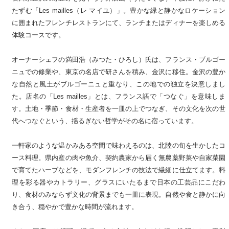
たずむ「Les mailles（レ マイユ）」。豊かな緑と静かなロケーション
に囲まれたフレンチレストランにて、ランチまたはディナーを楽しめる
体験コースです。
オーナーシェフの満田浩（みつた・ひろし）氏は、フランス・ブルゴー
ニュでの修業や、東京の名店で研さんを積み、金沢に移住。金沢の豊か
な自然と風土がブルゴーニュと重なり、この地での独立を決意しまし
た。店名の「Les mailles」とは、フランス語で「つなぐ」を意味しま
す。土地・季節・食材・生産者を一皿の上でつなぎ、その文化を次の世
代へつなぐという、揺るぎない哲学がその名に宿っています。
一軒家のような温かみある空間で味わえるのは、北陸の旬を生かしたコ
ース料理。県内産の肉や魚介、契約農家から届く無農薬野菜や自家菜園
で育てたハーブなどを、モダンフレンチの技法で繊細に仕立てます。料
理を彩る器やカトラリー、グラスにいたるまで日本の工芸品にこだわ
り、食材のみならず文化の背景までも一皿に表現。自然や食と静かに向
き合う、穏やかで豊かな時間が流れます。