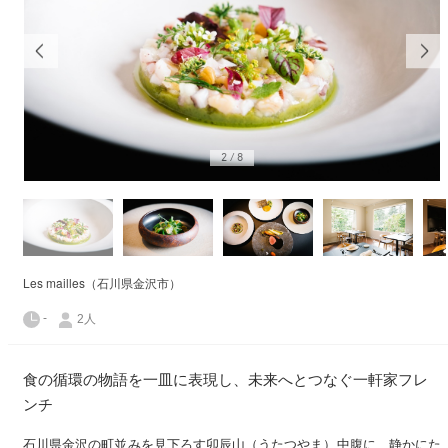
2
/
8
Les mailles（石川県金沢市）
-
2人
食の循環の物語を一皿に表現し、未来へとつなぐ一軒家フレ
ンチ
石川県金沢の町並みを見下ろす卯辰山（うたつやま）中腹に、静かにた