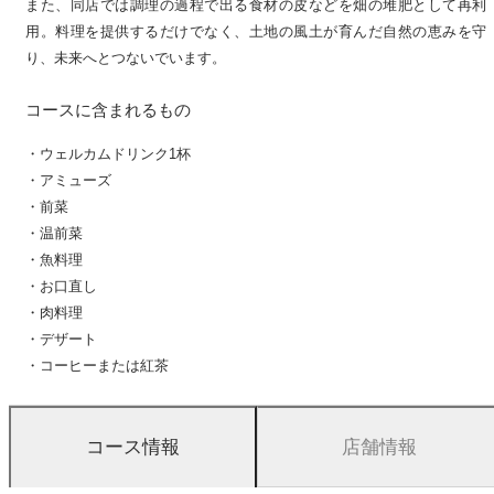
また、同店では調理の過程で出る食材の皮などを畑の堆肥として再利
用。料理を提供するだけでなく、土地の風土が育んだ自然の恵みを守
り、未来へとつないでいます。
コースに含まれるもの
・ウェルカムドリンク1杯
・アミューズ
・前菜
・温前菜
・魚料理
・お口直し
・肉料理
・デザート
・コーヒーまたは紅茶
店舗情報
コース情報