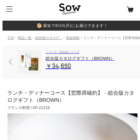
最短で8/10(月)にお届けできます！
TOP
>
商品一覧
>
総合版カタログ...
>
収録体験
> ランチ・ディナーコース【窓際席確
シリーズ：総合版シリーズ
総合版カタログギフト（BROWN）
￥34,650
ランチ・ディナーコース【窓際席確約】 - 総合版カタ
ログギフト（BROWN）
フランス料理 / XP-21219