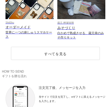
ShiiShu
蔵元 桝塚味噌
オーダーメイド
みそづくり
世界に一つの刺しゅうスマホケー
白かめで熟成させる、蔵元発のみ
ス
そ作りキット
すべてを見る
HOW TO SEND
ギフトを贈る流れ
注文完了後、メッセージを入力
当サイトで注文を完了し、eギフトに添えるメッセージ
を入力します。