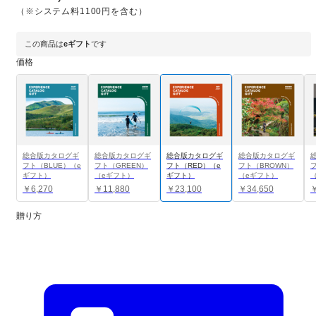
（※システム料1100円を含む）
この商品は
eギフト
です
価格
総合版カタログギ
総合版カタログギ
総合版カタログギ
総合版カタログギ
フト（BLUE）（e
フト（GREEN）
フト（RED）（e
フト（BROWN）
フ
ギフト）
（eギフト）
ギフト）
（eギフト）
￥6,270
￥11,880
￥23,100
￥34,650
￥
贈り方