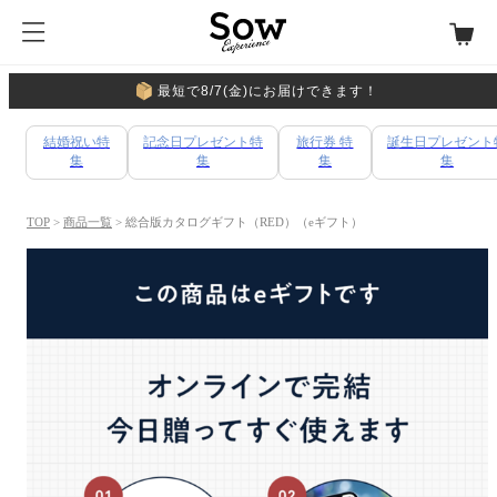
最短で8/7(金)にお届けできます！
結婚祝い特
記念日プレゼント特
旅行券 特
誕生日プレゼント
集
集
集
集
TOP
>
商品一覧
> 総合版カタログギフト（RED）（eギフト）