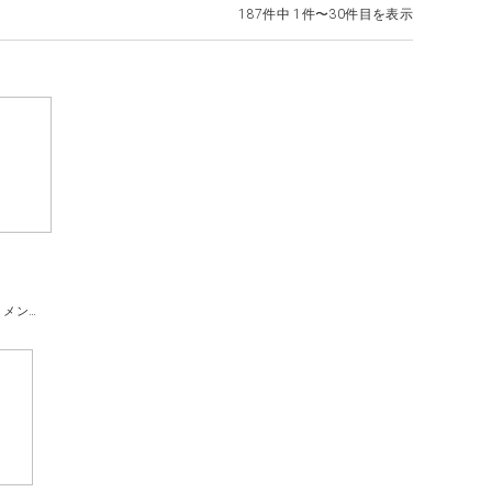
187件中 1件〜30件目を表示
トレーニングジム利用＆ボディメンテナンスコース