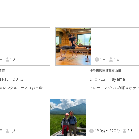
日
1人
1日
1人
道市
神奈川県三浦郡葉山町
 RIB TOURS
&FOREST Hayama
尾道e-bikeレンタルコース（お土産付き）
日
1人
180分〜220分
2人