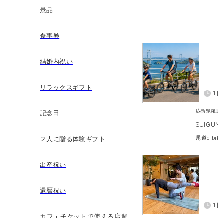
景品
食事券
結婚内祝い
リラックスギフト
1
広島県尾
記念日
SUIGUN
２人に贈る体験ギフト
出産祝い
還暦祝い
1
カフェチケットで使える店舗