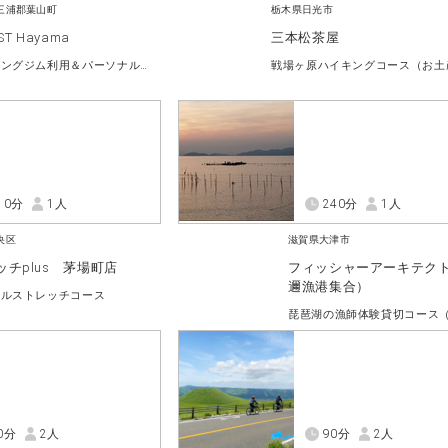
三浦郡葉山町
栃木県日光市
ST Hayama
三本松茶屋
トレーニングジム利用＆パーソナルトレーニングコース
10分
1人
240分
1人
央区
滋賀県大津市
ッチplus 茅場町店
フィッシャーアーキテク
邇漁港集合）
ナルストレッチコース
0分
2人
90分
2人