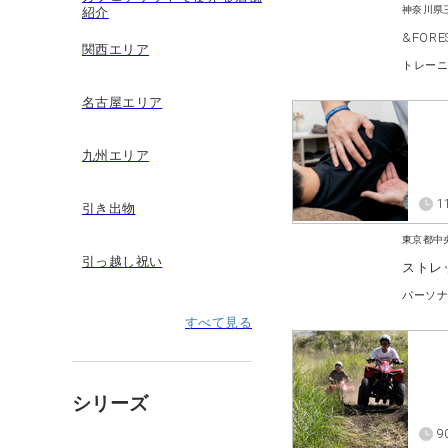
神奈川県
紹介
&FORE
関西エリア
名古屋エリア
九州エリア
1
引き出物
東京都中
引っ越し祝い
ストレ
パーソ
すべて見る
シリーズ
9