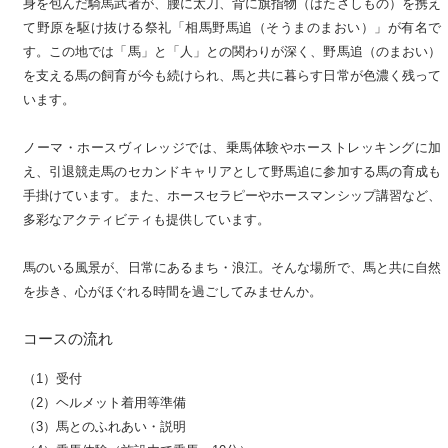
身を包んだ騎馬武者が、腰に太刀、背に旗指物（はたさしもの）を携え
て野原を駆け抜ける祭礼「相馬野馬追（そうまのまおい）」が有名で
す。この地では「馬」と「人」との関わりが深く、野馬追（のまおい）
を支える馬の飼育が今も続けられ、馬と共に暮らす日常が色濃く残って
います。
ノーマ・ホースヴィレッジでは、乗馬体験やホーストレッキングに加
え、引退競走馬のセカンドキャリアとして野馬追に参加する馬の育成も
手掛けています。また、ホースセラピーやホースマンシップ講習など、
多彩なアクティビティも提供しています。
馬のいる風景が、日常にあるまち・浪江。そんな場所で、馬と共に自然
を歩き、心がほぐれる時間を過ごしてみませんか。
コースの流れ
（1）受付
（2）ヘルメット着用等準備
（3）馬とのふれあい・説明