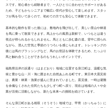
スです。初心者から経験者まで、一人ひとりに合わせたサポートがある
ため、子どもからシニアまで幅広い世代が安心して楽しめます。スタッ
フが馬を引いて歩くので、初めての方でも安心して体験できます。
基本的な動作を習った後には、敷地内を飛び出して、美しい里山や林道
を馬に乗って散策できます。馬上からの風景は新鮮で、いつもとは違う
視点が得られるかもしれません。馬とともに歩む森の道。背中に揺られ
ながら、澄んだ空気と季節のうつろいを感じられます。トレッキングの
後には馬のブラッシングなど、馬のお世話を体験できるため、たっぷり
馬と触れ合うことができるのもうれしいポイントです。
福島県沿岸の浜通り（はまどおり）地域に位置する浪江町は、温暖な気
候と豊かな山・川・海に囲まれた自然あふれる町です。東日本大震災前
は、農業・林業・漁業が盛んに営まれていました。震災後、一時は避難
を余儀なくされた住民たちも少しずつ町へ戻り、現在は地域の人々や企
業が活発に活動しながら、新たな未来への挑戦を続けています。
そんな浪江町がある相双（そうそう）地域では、甲冑（かっちゅう）に