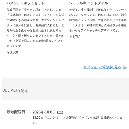
バスソルトギフトセット
ワッフル織 ハンドタオル
仏教用語で「安らぎの境地」とされている
デザイン性と機能性を兼ね備えた、スマート
「涅槃寂静（ねはんじゃくじょう）」を入浴
なハンドタオルです。触り心地のよい、凹凸
で体験できる国産入浴剤。エプソムソルトに
感のあるワッフル織。大きめのオリジナルネ
クレイ成分を配合し、お風呂に入れると、と
ームタグは、素材の説明と洗濯絵表示を組み
ろみのある柔らかなお湯に生まれ変わりま
合わせたアイキャッチなデザインです。
す。寺・庭・桜をコンセプトとした、日本的
￥1,760
であり上質で深みのある3種の香りのギフト
セットです。
￥3,300
オプションの詳細を見る
DELIVERY
配送
最短配送日
2026年8月8日 (土)
13:30までにご注文・入金確認ができていれば即日発送いたしま
す。