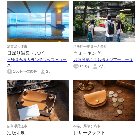
滋賀県大津市
群馬県吾妻郡中之条町
日帰り温泉・スパ
ウォーキング
日帰り温泉＆ランチブッフェコー
四万温泉のまち歩きツアーコース
ス
150分
2人
150分〜330分
2人
広島県尾道市
神奈川県茅ヶ崎市
活版印刷
レザークラフト