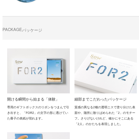
PACKAGE
パッケージ
開ける瞬間から始まる「体験」
細部までこだわったパッケージ
専用のギフトボックスのリボンをつまんで引
質感の異なる2種の透明ニスで塗り分けた表
き出すと、「FOR2」の文字の形に透けてい
面や、随所に散りばめられた「2」のモチー
た冊子の表紙が現れます。
フ。さりげないけれど、確かにそこにある
「2人」のかたちを表現しました。