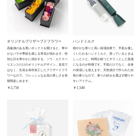
オリジナルプリザーブドフラワー
ハンドミルク
高級感のある黒いボックスを開けると、華や
穏やかな香りと高い保湿効果で、手肌を優し
かなバラや季節を感じる草花が現れます。特
くいたわるハンドミルク。塗っているときは
別な日を華やかに演出する、ソウ・エクスペ
しっとりと、時間が経つとサラッとした質感
リエンスだけのオリジナルデザイン。造花で
になるのが特徴です。手肌だけでなく、全身
はなく、生花を保存加工したプリザードフラ
の保湿にも使えます。天然成分で作られた自
ワーなので、フレッシュなお花の美しさを長
然の香りなので、香りの好みを選ばず贈りや
期間楽しめます。
すいアイテム。
￥2,750
￥1,540