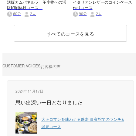
活版カムパネルラ 革小物への活
イタリアンレザーのコインケース
版印刷体験コース
作りコース
60分
2人
90分
2人
すべてのコースを見る
CUSTOMER VOICES
お客様の声
2024年11月17日
思い出深い一日となりました
大正ロマンを味わえる蕎麦 貴賓館でのランチ&
温泉コース