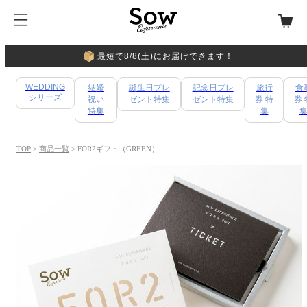
最短で8/8(土)にお届けできます！
WEDDING
結婚
誕生日プレ
記念日プレ
旅行
食
シリーズ
祝い
ゼント特集
ゼント特集
券 特
券 
特集
集
TOP
>
商品一覧
> FOR2ギフト（GREEN）