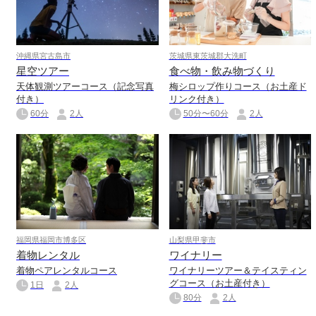
沖縄県宮古島市
茨城県東茨城郡大洗町
星空ツアー
食べ物・飲み物づくり
天体観測ツアーコース（記念写真
梅シロップ作りコース（お土産ド
付き）
リンク付き）
60分
2人
50分〜60分
2人
福岡県福岡市博多区
山梨県甲斐市
着物レンタル
ワイナリー
着物ペアレンタルコース
ワイナリーツアー＆テイスティン
グコース（お土産付き）
1日
2人
80分
2人