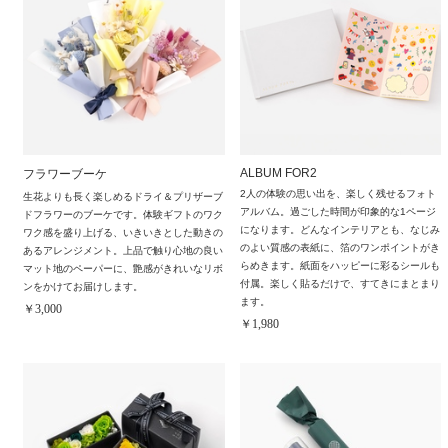
ALBUM FOR2
フラワーブーケ
2人の体験の思い出を、楽しく残せるフォト
生花よりも長く楽しめるドライ＆プリザーブ
アルバム。過ごした時間が印象的な1ページ
ドフラワーのブーケです。体験ギフトのワク
になります。どんなインテリアとも、なじみ
ワク感を盛り上げる、いきいきとした動きの
のよい質感の表紙に、箔のワンポイントがき
あるアレンジメント。上品で触り心地の良い
らめきます。紙面をハッピーに彩るシールも
マット地のペーパーに、艶感がきれいなリボ
付属。楽しく貼るだけで、すてきにまとまり
ンをかけてお届けします。
ます。
￥3,000
￥1,980