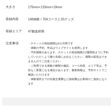
大きさ
175mm×133mm×19mm
収録内容
148体験 / 704コースと20グッズ
収録エリア
47都道府県
注意事項
・チケットの有効期間は6カ月間です
・体験の予約、申込はウェブサイトを使用します
・予約期限があります。チケットの有効期限の2週間前までに予約
していただくよう贈り先様にお伝えください。期限の延長はでき
ませんのでご注意ください
・ご利用できる体験の種類や施設、コース内容、エリア等は、予
告なく変更になる場合があります。最新情報は、予約サイトでご
確認いただけます
・体験場所までの往復交通費など諸経費はお客様のご負担となり
ます