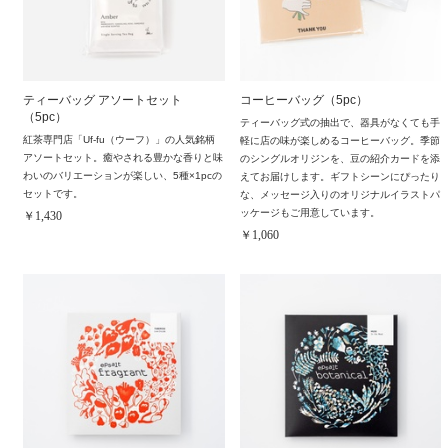
ティーバッグ アソートセット
コーヒーバッグ（5pc）
（5pc）
ティーバッグ式の抽出で、器具がなくても手
紅茶専門店「Uf-fu（ウーフ）」の人気銘柄
軽に店の味が楽しめるコーヒーバッグ。季節
アソートセット。癒やされる豊かな香りと味
のシングルオリジンを、豆の紹介カードを添
わいのバリエーションが楽しい、5種×1pcの
えてお届けします。ギフトシーンにぴったり
セットです。
な、メッセージ入りのオリジナルイラストパ
ッケージもご用意しています。
￥1,430
￥1,060