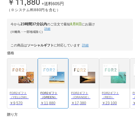
￥11,880
+送料605円
（※システム料880円を含む）
23時間37分以内
8月8日
今から
のご注文で最短
にお届け
詳細
(※離島・一部地域除く)
この商品は
ソーシャルギフト
に対応しています
詳細
価格
FOR2ギフト
FOR2ギフト
FOR2ギフト
FOR2ギフト
（YELLOW）
（GREEN）
（ORANGE）
（RED）
￥9,570
￥11,880
￥17,380
￥23,100
￥
贈り方