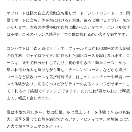
オフロード仕様の自立式電動立ち乗りボード「ジャイロライド」は、両
足でボードに立ち、体を前に傾けると前進、後ろに傾けるとブレーキが
かかります。左右の体重移動で自然に曲がることができ、ハンドル操作
は不要。自分のバランス感覚だけで自由に操れるのが大きな魅力です。
コンセプトは「森と遊ぼう！」で、フィールドは約10,000平米の広葉樹
の原生林。ジャイロライド用に作られた周回コースを駆け巡れます。コ
ースは、途中で枝分かれしており、初心者向きの「簡単コース」から、
細い林道や丸太を避けながら進む「チャレンジコース」などから選択。
コースなど複数コースを選択可能です。はじめにレクチャーや練習コー
スの体験があり、明るくホスピタリティーのあるスタッフがサポートし
てくれるので笑顔でチャレンジできます。おおむね5歳からおよそ80歳
まで、幅広く楽しめます。
夏は木陰の涼しさを、秋は紅葉、冬は雪上ライドを体験できるのも魅
力。四季を通じて自然を満喫できるアクティビティです。体験後にはた
き火で焼きマシュマロをどうぞ。