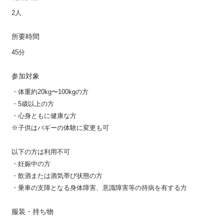
2人
所要時間
45分
参加対象
・体重約20kg〜100kgの方
・5歳以上の方
・心身ともに健康な方
※子供はバギーの体験に変更も可
以下の方は利用不可
・妊娠中の方
・飲酒または酒気帯び状態の方
・乗車の支障となる身体障害、意識障害等の持病を有する方
服装・持ち物