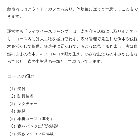
敷地内にはアウトドアカフェもあり、体験後にほっと一息つくこともで
きます。
運営する「ライフベースキャンプ」は、森を守る活動にも取り組んでお
り、コース内には人工物を極力使わず、森林管理で発生した倒木や伐採
木を活かして整備。無造作に置かれているように見える丸太も、実は自
然のままの樹木。キノコやコケ類が生え、小さな虫たちのすみかにもな
っており、森の生態系の一部として息づいています。
コースの流れ
（1）受付
（2）防具装着
（3）レクチャー
（4）練習
（5）本番コース（30分）
（6）森をバックに記念撮影
（7）焼きマシュマロ体験