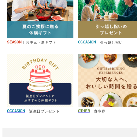
お中元・夏ギフト
引っ越し祝い
SEASON
OCCASION
誕生日プレゼント
食事券
OCCASION
OTHER