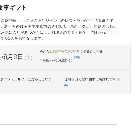
食事ギフト
高級中華……。さまざまなジャンルのレストランから1店を選んで、
。選べるのは全国主要都市の約100店。老舗、名店、話題のお店が
とお気に入りがみつかるはず。料理人の美学・哲学、洗練されたサー
てが2人をもてなします。
今から
12時間7分
以内のご注文で最短
にお届け
8月8日
届け
（土）
詳細
(※離島・一部地域除く)
は
ソーシャルギフト
に対応していま
住所を知らない相手にも贈れます
詳
細