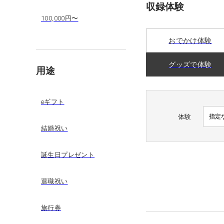
収録体験
100,000円〜
おでかけ体験
グッズで体験
用途
eギフト
体験
結婚祝い
誕生日プレゼント
退職祝い
旅行券