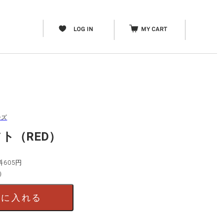
ーズ
ト（RED）
料605円
）
トに入れる