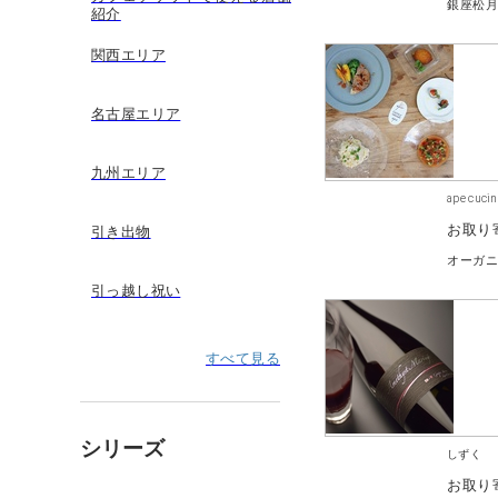
銀座松
紹介
関西エリア
名古屋エリア
九州エリア
ape cucin
お取り
引き出物
オーガ
引っ越し祝い
すべて見る
シリーズ
しずく
お取り