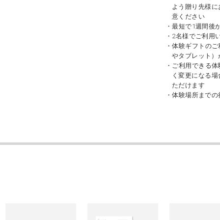
よう贈り先様に
意ください
・最短で1週間後
・2名様でご利用
・体験ギフトのご
やタブレット）
・ご利用できる体
く変更になる場
ただけます
・体験場所までの