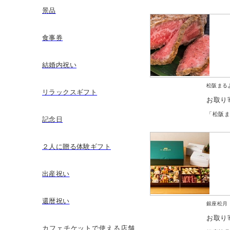
景品
食事券
結婚内祝い
松阪まる
リラックスギフト
お取り
記念日
２人に贈る体験ギフト
出産祝い
還暦祝い
銀座松月
お取り
カフェチケットで使える店舗