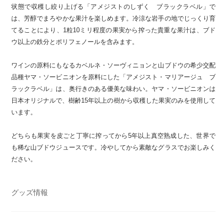
状態で収穫し絞り上げる「アメジストのしずく ブラックラベル」で
は、芳醇でまろやかな果汁を楽しめます。冷涼な岩手の地でじっくり育
てることにより、1粒10ミリ程度の果実から搾った貴重な果汁は、ブド
ウ以上の鉄分とポリフェノールを含みます。
ワインの原料にもなるカベルネ・ソーヴィニョンと山ブドウの希少交配
品種ヤマ・ソービニオンを原料にした「アメジスト・マリアージュ ブ
ラックラベル」は、奥行きのある優美な味わい。ヤマ・ソービニオンは
日本オリジナルで、樹齢15年以上の樹から収穫した果実のみを使用して
います。
どちらも果実を皮ごと丁寧に搾ってから5年以上真空熟成した、世界で
も稀な山ブドウジュースです。冷やしてから素敵なグラスでお楽しみく
ださい。
グッズ情報