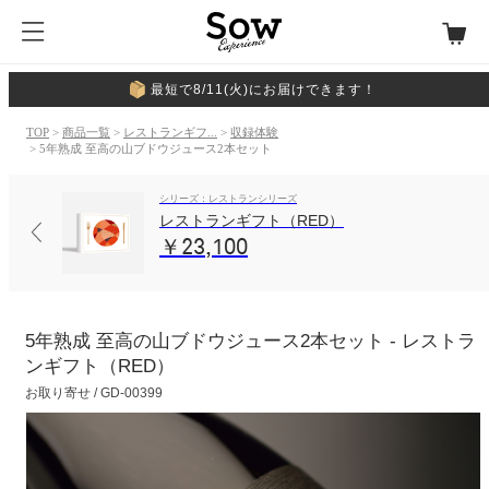
最短で8/11(火)にお届けできます！
TOP
>
商品一覧
>
レストランギフ...
>
収録体験
> 5年熟成 至高の山ブドウジュース2本セット
シリーズ：レストランシリーズ
レストランギフト（RED）
￥23,100
5年熟成 至高の山ブドウジュース2本セット - レストラ
ンギフト（RED）
お取り寄せ / GD-00399