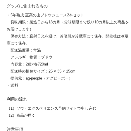
グッズに含まれるもの
・5年熟成 至高の山ブドウジュース2本セット
賞味期限：製造日から18カ月（賞味期限まで残り10カ月以上の商品を
お届けします）
保存方法：直射日光を避け、冷暗所か冷蔵庫にて保存。開栓後は冷蔵
庫にて保存。
配送温度帯：常温
アレルギー物質：ブドウ
内容量：2種×各720ml
配送時の梱包サイズ：25 × 35 × 15cm
提供元：ag-people（アグピーポー）
・送料
利用の流れ
（1）ソウ・エクスペリエンス予約サイトで申し込む
（2）商品が届く
注意事項