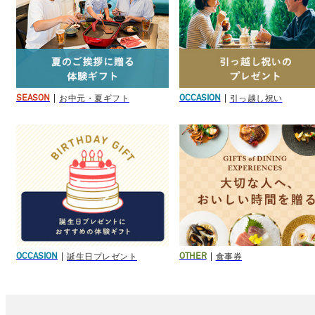
お中元・夏ギフト
引っ越し祝い
SEASON
OCCASION
誕生日プレゼント
食事券
OCCASION
OTHER