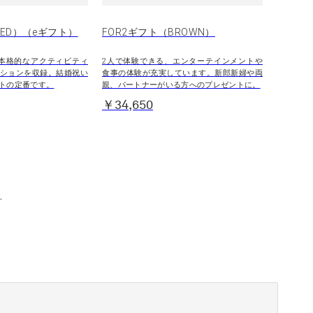
RED）（eギフト）
FOR2ギフト（BROWN）
本格的なアクティビティ
2人で体験できる、エンターテインメントや
ションを収録。結婚祝い
食事の体験が充実しています。新郎新婦や両
トの定番です。
親、パートナーがいる方へのプレゼントに。
￥34,650
.