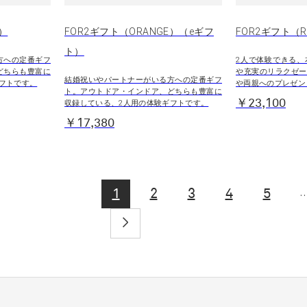
E）
FOR2ギフト（ORANGE）（eギフ
FOR2ギフト（
ト）
方への定番ギフ
2人で体験できる、
どちらも豊富に
や充実のリラクゼー
結婚祝いやパートナーがいる方への定番ギフ
フトです。
や両親へのプレゼン
ト。アウトドア・インドア、どちらも豊富に
￥23,100
収録している、2人用の体験ギフトです。
￥17,380
..
1
2
3
4
5