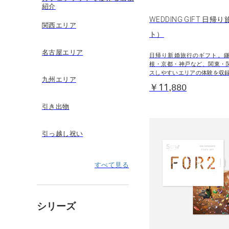
紹介
WEDDING GIFT 日帰
関西エリア
ト）
名古屋エリア
日帰り新婚旅行のギフト。
根・京都・神戸など、関東・
スしやすいエリアの体験を収
九州エリア
￥11,880
引き出物
引っ越し祝い
すべて見る
シリーズ