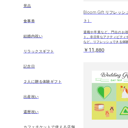
景品
Bloom Gift リフレッ
ト）
食事券
退職や卒業など、門出のお
結婚内祝い
ト。非日常なアクティビティ
など、リフレッシュできる体
￥11,880
リラックスギフト
記念日
２人に贈る体験ギフト
出産祝い
還暦祝い
カフェチケットで使える店舗