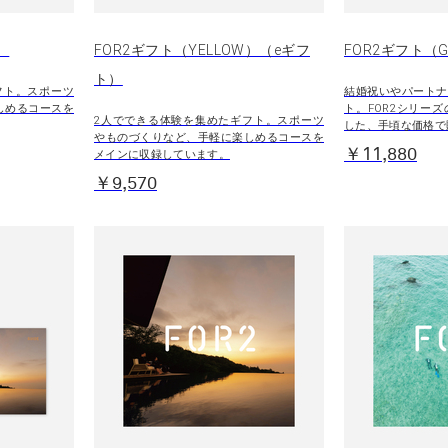
）
FOR2ギフト（YELLOW）（eギフ
FOR2ギフト（G
ト）
フト。スポーツ
結婚祝いやパートナ
しめるコースを
ト。FOR2シリー
2人でできる体験を集めたギフト。スポーツ
した、手頃な価格で
やものづくりなど、手軽に楽しめるコースを
￥11,880
メインに収録しています。
￥9,570