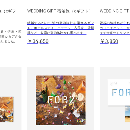
り旅（eギフ
WEDDING GIFT 宿泊旅（eギフト）
WEDDING GI
結婚する2人に1泊の宿泊旅行を贈れるギフ
祝福の気持ちが伝わ
ト。ホテルステイ、コテージ、古民家、貸別
カフェチケット。全
鎌倉・伊豆・箱
荘など、多彩な宿泊体験から選べます。
ェで食事やドリンク
関西からアクセ
￥34,650
￥3,850
録しました。