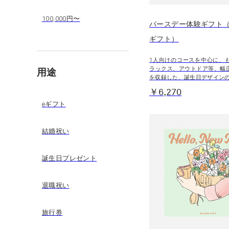
100,000円〜
バースデー体験ギフト（B
ギフト）
1人向けのコースを中心に、
ラックス、アウトドア等、幅
用途
を収録した、誕生日デザイン
￥6,270
eギフト
結婚祝い
誕生日プレゼント
退職祝い
旅行券