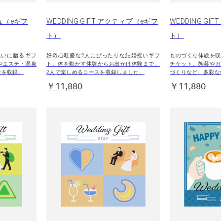
シュ（eギフ
WEDDING GIFT アクティブ（eギフ
WEDDING GI
ト）
ト）
祝いに贈るギフ
好奇心旺盛な2人にぴったりな結婚祝いギフ
ものづくり体験を収
やエステ・温泉
ト。体を動かす体験からお出かけ体験まで、
チケット。陶芸やガ
験を収録。
2人で楽しめるコースを収録しました。
づくりなど、多彩な
￥11,880
￥11,880