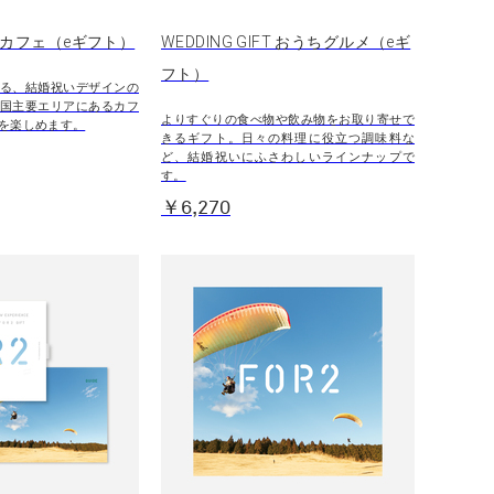
FT カフェ（eギフト）
WEDDING GIFT おうちグルメ（eギ
フト）
る、結婚祝いデザインの
国主要エリアにあるカフ
よりすぐりの食べ物や飲み物をお取り寄せで
を楽しめます。
きるギフト。日々の料理に役立つ調味料な
ど、結婚祝いにふさわしいラインナップで
す。
￥6,270