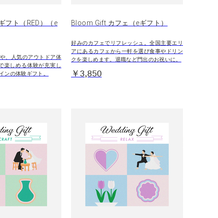
ギフト（RED）（e
Bloom Gift カフェ（eギフト）
好みのカフェでリフレッシュ。全国主要エリ
アにあるカフェから一軒を選び食事やドリン
や、人気のアウトドア体
クを楽しめます。退職など門出のお祝いに。
で楽しめる体験が充実し
￥3,850
インの体験ギフト。