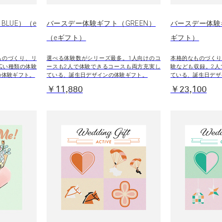
LUE）（e
バースデー体験ギフト（GREEN）
バースデー体験
（eギフト）
ギフト）
ものづくり、リ
選べる体験数がシリーズ最多。1人向けのコ
本格的なものづくり
広い種類の体験
ースも2人で体験できるコースも両方充実し
験なども収録。2人
の体験ギフト。
ている、誕生日デザインの体験ギフト。
ている、誕生日デザ
￥11,880
￥23,100