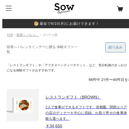
最短で8/10(月)にお届けできます！
TOP
>
祖母へ バレン...
> 2ページ目
祖母へ バレンタインデーに贈る 体験ギフト一
絞り込み
覧
「レストランギフト」や「アフタヌーンティーチケット」など、気分転換のきっかけ
になる体験ギフトがおすすめです。
66件中 21件〜40件目
レストランギフト（BROWN）
2人で食事ができるギフトです。首都圏、関西エリア
の店のディナーを中心に収録。お取り寄せの食事体
験も選べます。
￥34,650