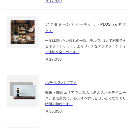
￥17,930
アフタヌーンティーチケットPLUS（eギフ
ト）
一度は訪れたい憧れの一流ホテルで、2人で利用でき
るギフトチケット。よりリッチなアフタヌーンティ
ー体験が楽しめます。
￥17,930
ホテルスパギフト
関東・関西エリアで人気のホテルスパをデイユー
ス。老若男女に、心と体を労わるぜいたくなひとり
時間を贈れます。
￥36,850