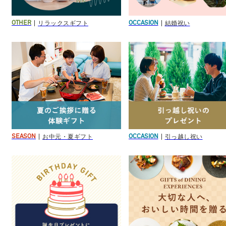
リラックスギフト
結婚祝い
OTHER
OCCASION
お中元・夏ギフト
引っ越し祝い
SEASON
OCCASION