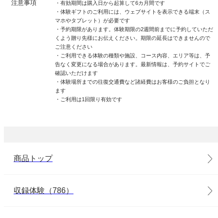
注意事項
・有効期間は購入日から起算して6カ月間です
・体験ギフトのご利用には、ウェブサイトを表示できる端末（ス
マホやタブレット）が必要です
・予約期限があります。体験期限の2週間前までに予約していただ
くよう贈り先様にお伝えください。期限の延長はできませんので
ご注意ください
・ご利用できる体験の種類や施設、コース内容、エリア等は、予
告なく変更になる場合があります。最新情報は、予約サイトでご
確認いただけます
・体験場所までの往復交通費など諸経費はお客様のご負担となり
ます
・ご利用は1回限り有効です
商品トップ
収録体験（786）