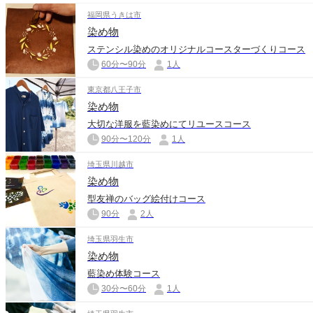
福岡県うきは市
染め物
ステンシル染めのオリジナルコースターづくりコース
60分〜90分
1人
東京都八王子市
染め物
大切な洋服を藍染めにてリユースコース
90分〜120分
1人
埼玉県川越市
染め物
型友禅のバッグ絵付けコース
90分
2人
埼玉県羽生市
染め物
藍染め体験コース
30分〜60分
1人