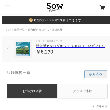
最短で8/11(火)にお届けできます！
TOP
>
商品一覧
>
総合版カタログ...
> 収録体験
シリーズ：総合版シリーズ
総合版カタログギフト（BLUE）（eギフト）
￥6,270
収録体験一覧
絞り込み
お出かけ体験
グッズで体験
全5件を表示