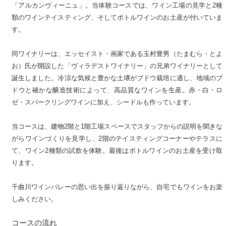
「アルカンヴィーニュ」。当体験コースでは、ワイン工場の見学と2種
類のワインテイスティング、そしてボトルワインのお土産が付いていま
す。
同ワイナリーは、エッセイスト・画家である玉村豊男（たまむら・とよ
お）氏が開設した「ヴィラデストワイナリー」の兄弟ワイナリーとして
誕生しました。冷涼な気候と豊かな土壌がブドウ栽培に適し、地域のブ
ドウと確かな醸造技術によって、高品質なワインを生産。赤・白・ロ
ゼ・スパークリングワインに加え、シードルも作っています。
当コースは、建物2階と1階工場スペースでスタッフからの説明を聞きな
がらワインづくりを見学し、2階のテイスティングコーナーやテラスに
て、ワイン2種類の試飲を体験。最後はボトルワインのお土産を受け取
ります。
千曲川ワインバレーの思い出を振り返りながら、自宅でもワインをお楽
しみください。
コースの流れ