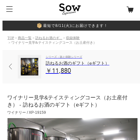
最短で8/11(火)にお届けできます！
TOP
>
商品一覧
>
訪ねるお酒のギ...
>
収録体験
> ワイナリー見学&テイスティングコース（お土産付き）
シリーズ：旅と体験シリーズ
訪ねるお酒のギフト（eギフト）
￥11,880
ワイナリー見学&テイスティングコース（お土産付
き） - 訪ねるお酒のギフト（eギフト）
ワイナリー / XP-19159