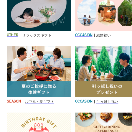
リラックスギフト
結婚祝い
OTHER
OCCASION
お中元・夏ギフト
引っ越し祝い
SEASON
OCCASION