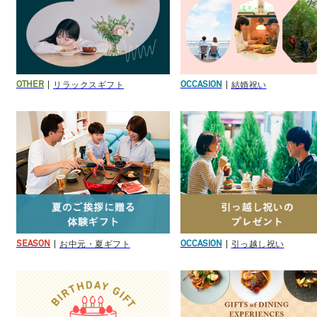
リラックスギフト
結婚祝い
OTHER
OCCASION
お中元・夏ギフト
引っ越し祝い
SEASON
OCCASION