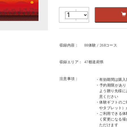
収録内容：
88体験 / 268コース
収録エリア：
47都道府県
注意事項：
・有効期間は購入
・予約期限があり
よう贈り先様に
意ください
・体験ギフトのご
やタブレット）
・ご利用できる体
く変更になる場
ただけます