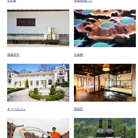
古民家
水陸両用バス
酒蔵見学
水族館
オーベルジュ
貸別荘