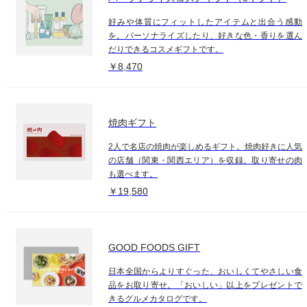
好みや体質にフィットしたアイテムと出合う感動
を。パーソナライズしたり、好きな色・香りを選ん
だりできるコスメギフトです。
￥8,470
焼肉ギフト
2人で名店の焼肉が楽しめるギフト。焼肉好きに人気
の店舗（関東・関西エリア）を収録。取り寄せの肉
も選べます。
￥19,580
GOOD FOODS GIFT
日本全国からよりすぐった、おいしくてやさしい食
品をお取り寄せ。「おいしい」以上をプレゼントで
きるグルメカタログです。