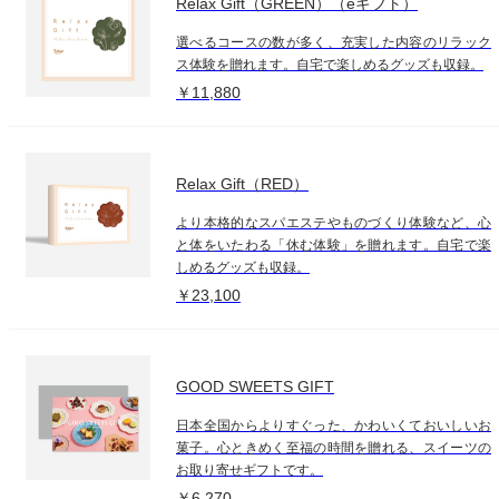
Relax Gift（GREEN）（eギフト）
選べるコースの数が多く、充実した内容のリラック
ス体験を贈れます。自宅で楽しめるグッズも収録。
￥11,880
Relax Gift（RED）
より本格的なスパエステやものづくり体験など、心
と体をいたわる「休む体験」を贈れます。自宅で楽
しめるグッズも収録。
￥23,100
GOOD SWEETS GIFT
日本全国からよりすぐった、かわいくておいしいお
菓子。心ときめく至福の時間を贈れる、スイーツの
お取り寄せギフトです。
￥6,270