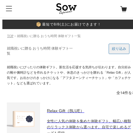
最短で8/8(土)にお届けできます！
TOP
> 就職祝いに贈る おうち時間 体験ギフト一覧
就職祝いに贈る おうち時間 体験ギフト一
絞り込み
覧
就職祝いにぴったりの体験ギフト。新生活を応援する気持ちが伝わります。自分好み
の靴や腕時計などを作れるチケットや、休息のきっかけを贈れる「Relax Gift」が人
気です。お出かけのきっかけになる「アフタヌーンティーチケット」や「カフェチケ
ット」なども選ばれています。
全14件
Relax Gift（BLUE）
女性に人気の体験を集めた体験ギフト。幅広い種類
のリラックス体験から選べます。自宅で楽しめるグ
ッズも収録。