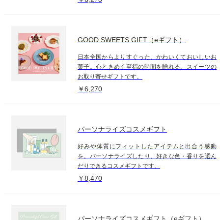
GOOD SWEETS GIFT（eギフト）
日本全国からよりすぐった、かわいくておいしいお
菓子。心ときめく至福の時間を贈れる、スイーツの
お取り寄せギフトです。
￥6,270
パーソナライズコスメギフト
好みや体質にフィットしたアイテムと出合う感動
を。パーソナライズしたり、好きな色・香りを選ん
だりできるコスメギフトです。
￥8,470
パーソナライズコスメギフト（eギフト）