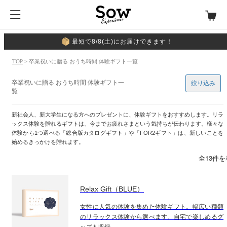
最短で8/8(土)にお届けできます！
TOP
> 卒業祝いに贈る おうち時間 体験ギフト一覧
卒業祝いに贈る おうち時間 体験ギフト一
絞り込み
覧
新社会人、新大学生になる方へのプレゼントに、体験ギフトをおすすめします。リラ
ックス体験を贈れるギフトは、今までお疲れさまという気持ちが伝わります。様々な
体験から1つ選べる「総合版カタログギフト」や「FOR2ギフト」は、新しいことを
始めるきっかけを贈れます。
全13件
Relax Gift（BLUE）
女性に人気の体験を集めた体験ギフト。幅広い種類
のリラックス体験から選べます。自宅で楽しめるグ
ッズも収録。