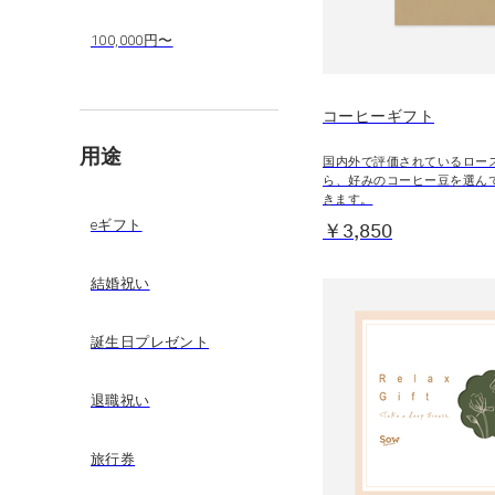
100,000円〜
コーヒーギフト
用途
国内外で評価されているロー
ら、好みのコーヒー豆を選ん
きます。
eギフト
￥3,850
結婚祝い
誕生日プレゼント
退職祝い
旅行券