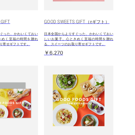
GIFT
GOOD SWEETS GIFT（eギフト）
ぐった、かわいくておい
日本全国からよりすぐった、かわいくておい
きめく至福の時間を贈れ
しいお菓子。心ときめく至福の時間を贈れ
り寄せギフトです。
る、スイーツのお取り寄せギフトです。
￥6,270