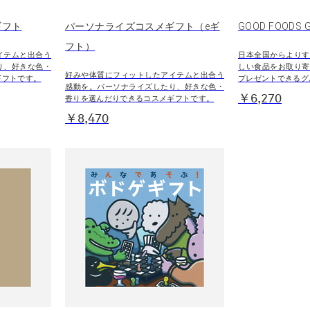
ギフト
パーソナライズコスメギフト（eギ
GOOD FOODS G
フト）
イテムと出合う
日本全国からよりす
り、好きな色・
しい食品をお取り寄
好みや体質にフィットしたアイテムと出合う
ギフトです。
プレゼントできるグ
感動を。パーソナライズしたり、好きな色・
￥6,270
香りを選んだりできるコスメギフトです。
￥8,470