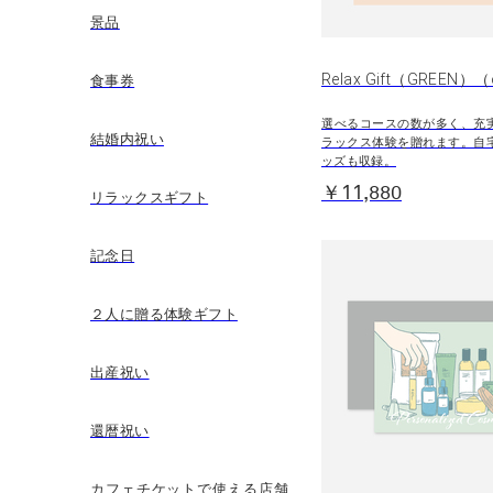
景品
Relax Gift（GREEN
食事券
選べるコースの数が多く、充
結婚内祝い
ラックス体験を贈れます。自
ッズも収録。
￥11,880
リラックスギフト
記念日
２人に贈る体験ギフト
出産祝い
還暦祝い
カフェチケットで使える店舗