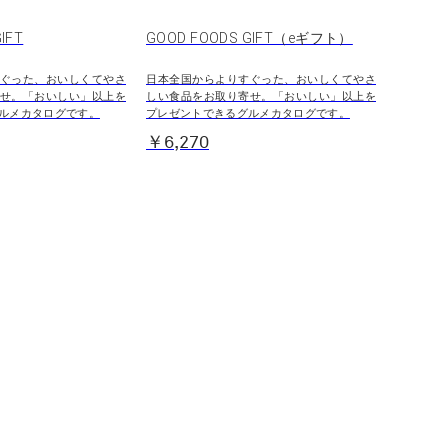
IFT
GOOD FOODS GIFT（eギフト）
ぐった、おいしくてやさ
日本全国からよりすぐった、おいしくてやさ
せ。「おいしい」以上を
しい食品をお取り寄せ。「おいしい」以上を
ルメカタログです。
プレゼントできるグルメカタログです。
￥6,270