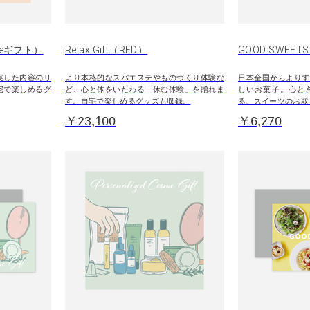
）（eギフト）
Relax Gift（RED）
GOOD SWEETS 
実した内容のリ
より本格的なスパエステやものづくり体験な
日本全国からよりす
宅で楽しめるグ
ど、心と体をいたわる「休む体験」を贈れま
しいお菓子。心と
す。自宅で楽しめるグッズも収録。
る、スイーツのお取
￥23,100
￥6,270