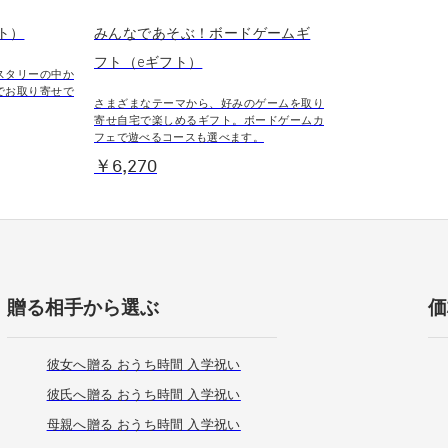
ト）
みんなであそぶ！ボードゲームギ
フト（eギフト）
スタリーの中か
でお取り寄せで
さまざまなテーマから、好みのゲームを取り
寄せ自宅で楽しめるギフト。ボードゲームカ
フェで遊べるコースも選べます。
￥6,270
贈る相手から選ぶ
価
彼女へ贈る おうち時間 入学祝い
彼氏へ贈る おうち時間 入学祝い
母親へ贈る おうち時間 入学祝い