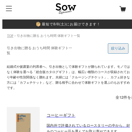
最短で8/8(土)にお届けできます！
TOP
> 引き出物に贈る おうち時間 体験ギフト一覧
引き出物に贈る おうち時間 体験ギフト一
絞り込み
覧
結婚式や披露宴の列席者へ、引き出物として体験ギフトが贈られています。モノでは
なく体験を選べる「総合版カタログギフト」は、幅広い種類のコースが収録されてお
り年齢や性別関係なく贈れます。夫婦には「クルージングチケット」、カフェ好きな
方には「カフェチケット」など、贈る相手に合わせて体験ギフトを選ぶのもおすすめ
です。
全12件
コーヒーギフト
国内外で評価されているロースタリーの中から、好
みのコーヒー豆を選んでお取り寄せできます。