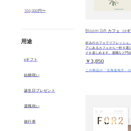
100,000円〜
Bloom Gift カフェ（
用途
好みのカフェでリフレッシュ
アにあるカフェから一軒を選
クを楽しめます。退職など門
eギフト
￥3,850
この商品の「北海道地方」の
結婚祝い
誕生日プレゼント
退職祝い
旅行券