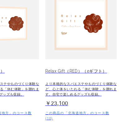
D）
Relax Gift（RED）（eギフト）
ステやものづくり体験な
より本格的なスパエステやものづくり体験な
る「休む体験」を贈れま
ど、心と体をいたわる「休む体験」を贈れま
グッズも収録。
す。自宅で楽しめるグッズも収録。
￥23,100
道地方」のコース数
この商品の「北海道地方」のコース数
(10)