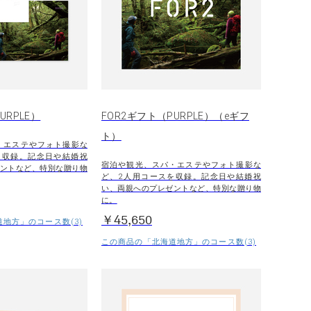
URPLE）
FOR2ギフト（PURPLE）（eギフ
ト）
・エステやフォト撮影な
を収録。記念日や結婚祝
宿泊や観光、スパ・エステやフォト撮影な
ントなど、特別な贈り物
ど、2人用コースを収録。記念日や結婚祝
い、両親へのプレゼントなど、特別な贈り物
に。
￥45,650
地方」のコース数(3)
この商品の「北海道地方」のコース数(3)