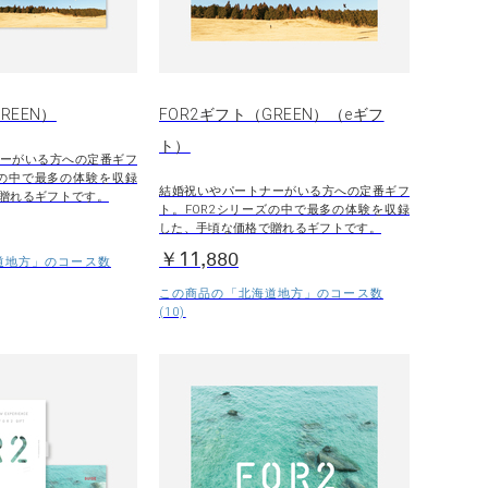
REEN）
FOR2ギフト（GREEN）（eギフ
ト）
ーがいる方への定番ギフ
ズの中で最多の体験を収録
結婚祝いやパートナーがいる方への定番ギフ
贈れるギフトです。
ト。FOR2シリーズの中で最多の体験を収録
した、手頃な価格で贈れるギフトです。
￥11,880
道地方」のコース数
この商品の「北海道地方」のコース数
(10)