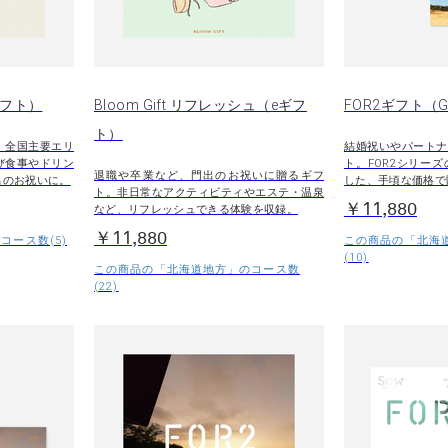
eギフト）
Bloom Gift リフレッシュ（eギフ
FOR2ギフト（G
ト）
。全国主要エリ
結婚祝いやパートナ
び食事やドリン
ト。FOR2シリー
退職や卒業など、門出のお祝いに贈るギフ
出のお祝いに。
した、手頃な価格で
ト。非日常なアクティビティやエステ・温泉
￥11,880
など、リフレッシュできる体験を収録。
￥11,880
コース数(5)
この商品の「北海
(10)
この商品の「北海道地方」のコース数
(22)