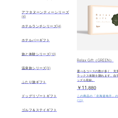
アフタヌーンティーシリーズ
(4)
ホテルランチシリーズ(4)
ホテルバーギフト
旅と体験シリーズ(13)
Relax Gift（GREEN）
温泉旅シリーズ(3)
選べるコースの数が多く、充
ラックス体験を贈れます。自
ッズも収録。
ふたり旅ギフト
￥11,880
ドッグリゾートギフト
この商品の「北海道地方」
(15)
ゴルフ＆ステイギフト