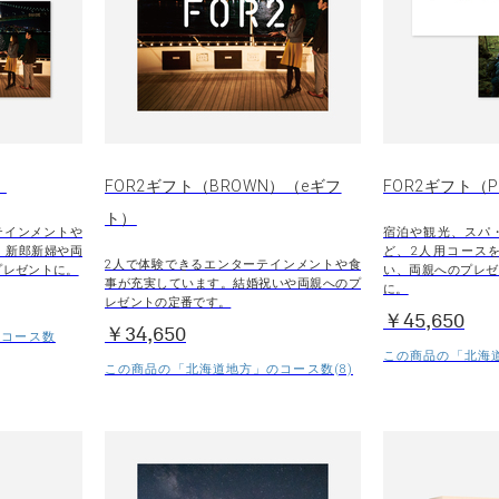
）
FOR2ギフト（BROWN）（eギフ
FOR2ギフト（P
ト）
テインメントや
宿泊や観光、スパ
。新郎新婦や両
ど、2人用コース
2人で体験できるエンターテインメントや食
プレゼントに。
い、両親へのプレゼ
事が充実しています。結婚祝いや両親へのプ
に。
レゼントの定番です。
￥45,650
￥34,650
のコース数
この商品の「北海道
この商品の「北海道地方」のコース数(8)