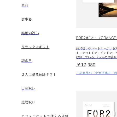
景品
食事券
結婚内祝い
FOR2ギフト（ORANG
リラックスギフト
結婚祝いやパートナーがいる
ト。アウトドア・インドア、
収録している、2人用の体験ギ
記念日
￥17,380
この商品の「北海道地方」の
２人に贈る体験ギフト
出産祝い
還暦祝い
カフェチケットで使える店舗