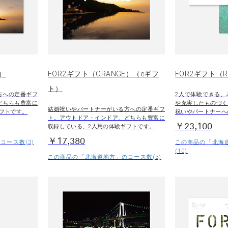
E）
FOR2ギフト（ORANGE）（eギフ
FOR2ギフト（R
ト）
方への定番ギフ
2人で体験できる、
どちらも豊富に
や充実したものづく
結婚祝いやパートナーがいる方への定番ギフ
フトです。
祝いやパートナーへ
ト。アウトドア・インドア、どちらも豊富に
￥23,100
収録している、2人用の体験ギフトです。
￥17,380
コース数(3)
この商品の「北海
(10)
この商品の「北海道地方」のコース数(3)