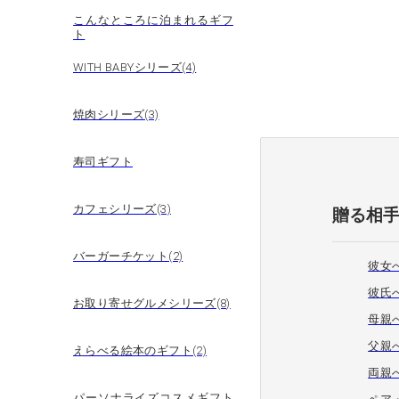
こんなところに泊まれるギフ
ト
WITH BABYシリーズ(4)
焼肉シリーズ(3)
寿司ギフト
カフェシリーズ(3)
贈る相
バーガーチケット(2)
彼女
彼氏
お取り寄せグルメシリーズ(8)
母親
父親
えらべる絵本のギフト(2)
両親
パーソナライズコスメギフト