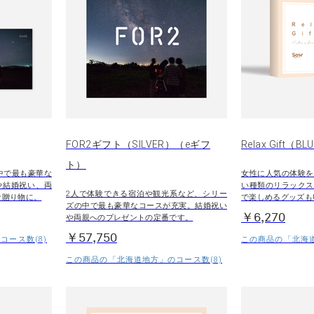
FOR2ギフト（SILVER）（eギフ
Relax Gift（BL
ト）
中で最も豪華な
女性に人気の体験を
や結婚祝い、両
い種類のリラックス
2人で体験できる宿泊や観光系など、シリー
な贈り物に。
で楽しめるグッズも
ズの中で最も豪華なコースが充実。結婚祝い
￥6,270
や両親へのプレゼントの定番です。
￥57,750
コース数(8)
この商品の「北海道
この商品の「北海道地方」のコース数(8)