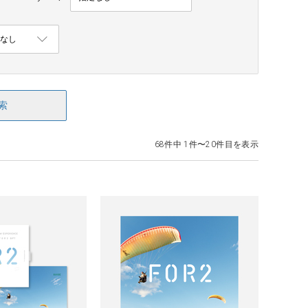
索
68件中 1件〜20件目を表示