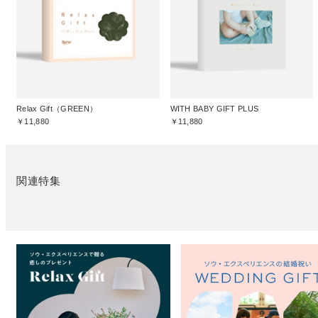
Relax Gift（GREEN）
WITH BABY GIFT PLUS
￥11,880
￥11,880
関連特集