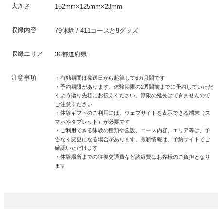
大きさ
152mm×125mm×28mm
収録内容
79体験 / 411コースと9グッズ
収録エリア
36都道府県
注意事項
・有効期間は発送日から起算して6カ月間です
・予約期限があります。体験期限の2週間前までに予約していただ
くよう贈り先様にお伝えください。期限の延長はできませんので
ご注意ください
・体験ギフトのご利用には、ウェブサイトを表示できる端末（ス
マホやタブレット）が必要です
・ご利用できる体験の種類や施設、コース内容、エリア等は、予
告なく変更になる場合があります。最新情報は、予約サイトでご
確認いただけます
・体験場所までの往復交通費など諸経費はお客様のご負担となり
ます