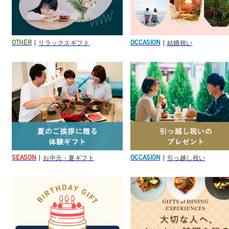
リラックスギフト
結婚祝い
OTHER
OCCASION
お中元・夏ギフト
引っ越し祝い
SEASON
OCCASION