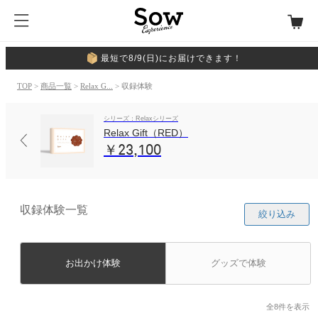
最短で8/9(日)にお届けできます！
TOP
>
商品一覧
>
Relax G...
> 収録体験
シリーズ：Relaxシリーズ
Relax Gift（RED）
￥23,100
収録体験一覧
絞り込み
お出かけ体験
グッズで体験
全8件を表示