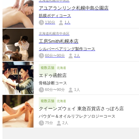
北海道札幌市中央区
アユアランリンク札幌中島公園店
筋膜ボディコース
130分
1人
北海道札幌市中央区
工房Smith札幌本店
シルバーペアリング製作コース
60分〜90分
2人
複数店舗
北海道
エドゥ函館店
骨格診断コース
60分〜90分
1人
複数店舗
北海道
クイーンズウェイ 東急百貨店さっぽろ店
パウダー＆オイルリフレクソロジーコース
75分
2人