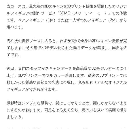
当コースは、最先端の3Dスキャン&3Dプリント技術を駆使したオリジナ
ルフィギュアの製作サービス「3DME（スリーディーミー）」での体験
です。ペアフィギュア（1体）または一人ずつのフィギュア（2体）から
選べます。
円柱状の撮影ブースに入ると、わずか1秒で全身の3Dスキャン撮影が完
了します。その場で3Dモデル化された簡易データを確認し、体験は終
了です。
後日、専門スタッフがスキャンデータを高品質な3Dモデルデータに仕
上げ、3Dプリンターでフルカラー造形します。従来の3Dプリントでは
難しかった質感や細部まで忠実に再現し、色も形もリアルなオリジナル
フィギュアができあがります。
撮影時はシンプルな服装で、髪はしっかりまとめ、顔にかからないよう
にするのがおすすめ。両足をそろえて立ち、肩の力を抜いて笑顔で撮り
ましょう。