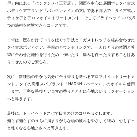
戸」内にある「バンクンメイ三宮店」。関西を中心に展開するタイ古式
ボディケアブランド「バンクンメイ」の支店である同店で、タイ古式ボ
ディケアとアロマオイルトリートメント、そしてドライヘッドスパの3
つの施術を体験できるコースです。
まずは、圧をかけてコリをほぐす手技とヨガストレッチを組み合わせた
タイ古式ボディケア。事前のカウンセリングで、一人ひとりの体調と希
望に合わせた施術を行うため、強いたり、痛みを伴ったりすることはあ
りませんのでご安心を。
次に、数種類の中から気分に合う香りを選べるアロマオイルトリートメ
ント。タイの高級スパブランド「HARNN（ハーン）」のオイルを使用
します。丁寧な手技とアロマの香りとともに心地よいリラクゼーション
へと導きます。
最後に、ドライヘッドスパで日頃の頭のコリをほぐします。
知らず知らずのうちに溜まりがちな頭の疲れをやさしく緩め、心もすっ
と軽くなる心地よさへと導きます。