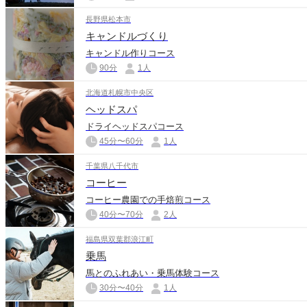
長野県松本市
キャンドルづくり
キャンドル作りコース
90分
1人
北海道札幌市中央区
ヘッドスパ
ドライヘッドスパコース
45分〜60分
1人
千葉県八千代市
コーヒー
コーヒー農園での手焙煎コース
40分〜70分
2人
福島県双葉郡浪江町
乗馬
馬とのふれあい・乗馬体験コース
30分〜40分
1人