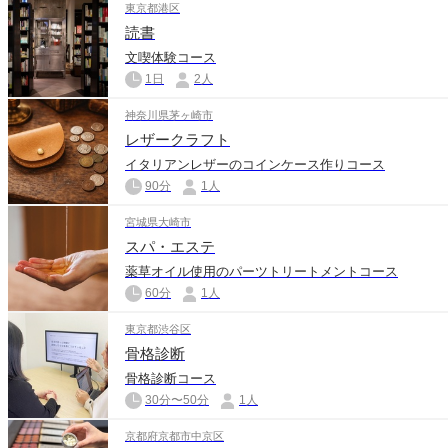
東京都港区
読書
文喫体験コース
1日
2人
神奈川県茅ヶ崎市
レザークラフト
イタリアンレザーのコインケース作りコース
90分
1人
宮城県大崎市
スパ・エステ
薬草オイル使用のパーツトリートメントコース
60分
1人
東京都渋谷区
骨格診断
骨格診断コース
30分〜50分
1人
京都府京都市中京区