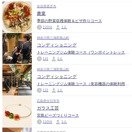
奈良県香芝市
農業
季節の野菜収穫体験＆ピザ作りコース
120分
1人
神奈川県三浦郡葉山町
コンディショニング
トレーニングジム体験コース（ワンポイントレッスン付き）
1日
1人
神奈川県三浦郡葉山町
コンディショニング
トレーニングジム体験コース（美容機器の体験利用付き）
1日
1人
広島県廿日市市
ガラス工芸
宮島ビーズづくりコース
110分
1人