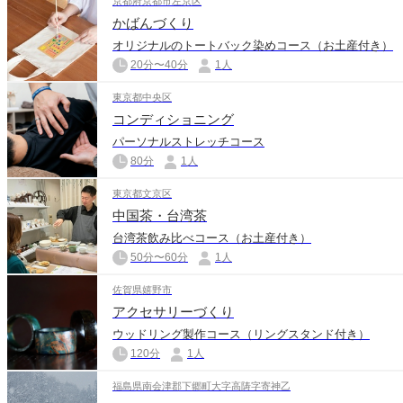
京都府京都市左京区
かばんづくり
オリジナルのトートバック染めコース（お土産付き）
20分〜40分
1人
東京都中央区
コンディショニング
パーソナルストレッチコース
80分
1人
東京都文京区
中国茶・台湾茶
台湾茶飲み比べコース（お土産付き）
50分〜60分
1人
佐賀県嬉野市
アクセサリーづくり
ウッドリング製作コース（リングスタンド付き）
120分
1人
福島県南会津郡下郷町大字高陦字寄神乙