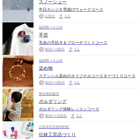
スノーシュー
半日カンジキ雪遊びウォークコース
120分
1人
福岡県うきは市
手芸
毛糸の手紡ぎ＆ブローチづくりコース
60分〜90分
1人
福岡県うきは市
染め物
ステンシル染めのオリジナルコースターづくりコース
60分〜90分
1人
熊本県阿蘇市
ボルダリング
ボルダリング体験レッスンコース
90分〜105分
2人
広島県安芸郡熊野町
伝統工芸品づくり