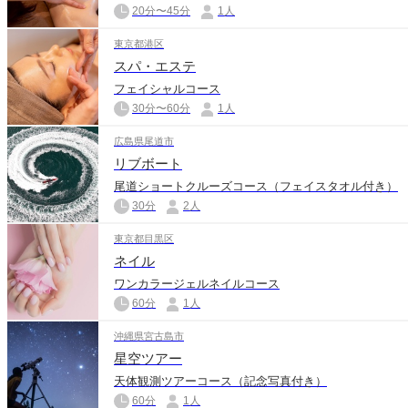
20分〜45分
1人
東京都港区
スパ・エステ
フェイシャルコース
30分〜60分
1人
広島県尾道市
リブボート
尾道ショートクルーズコース（フェイスタオル付き）
30分
2人
東京都目黒区
ネイル
ワンカラージェルネイルコース
60分
1人
沖縄県宮古島市
星空ツアー
天体観測ツアーコース（記念写真付き）
60分
1人