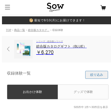
最短で8/10(月)にお届けできます！
TOP
>
商品一覧
>
総合版カタログ...
> 収録体験
シリーズ：総合版シリーズ
総合版カタログギフト（BLUE）
￥6,270
収録体験一覧
絞り込み
お出かけ体験
グッズで体験
505件中 1件〜30件目を表示