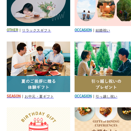
リラックスギフト
結婚祝い
OTHER
OCCASION
お中元・夏ギフト
引っ越し祝い
SEASON
OCCASION