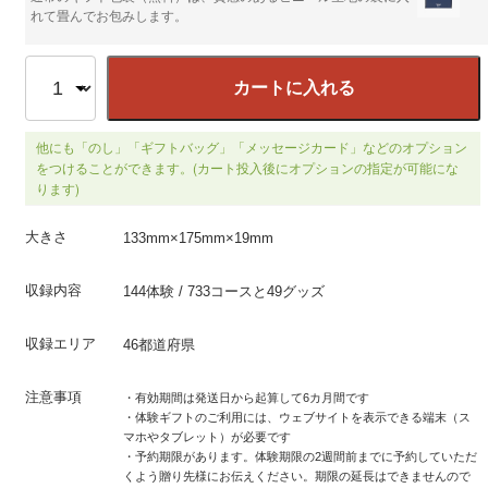
れて畳んでお包みします。
カートに入れる
他にも「のし」「ギフトバッグ」「メッセージカード」などのオプション
をつけることができます。(カート投入後にオプションの指定が可能にな
ります)
大きさ
133mm×175mm×19mm
収録内容
144体験 / 733コースと49グッズ
収録エリア
46都道府県
注意事項
・有効期間は発送日から起算して6カ月間です
・体験ギフトのご利用には、ウェブサイトを表示できる端末（ス
マホやタブレット）が必要です
・予約期限があります。体験期限の2週間前までに予約していただ
くよう贈り先様にお伝えください。期限の延長はできませんので