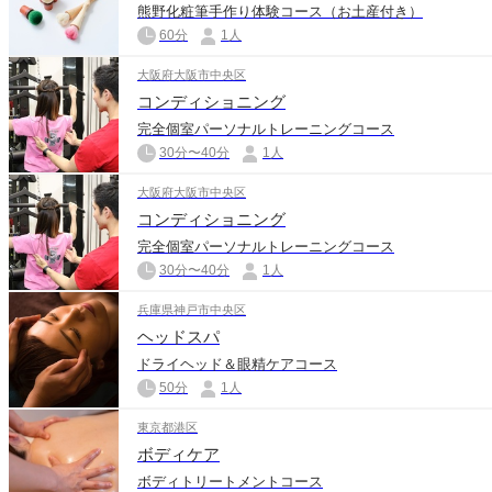
熊野化粧筆手作り体験コース（お土産付き）
60分
1人
大阪府大阪市中央区
コンディショニング
完全個室パーソナルトレーニングコース
30分〜40分
1人
大阪府大阪市中央区
コンディショニング
完全個室パーソナルトレーニングコース
30分〜40分
1人
兵庫県神戸市中央区
ヘッドスパ
ドライヘッド＆眼精ケアコース
50分
1人
東京都港区
ボディケア
ボディトリートメントコース