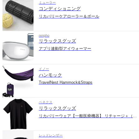
ミューラー
コンディショニング
リカバリーケアローラー＆ボール
renpho
リラックスグッズ
アプリ連動型アイウォーマー
イノー
ハンモック
TravelNest Hammock&Straps
ベネクス
リラックスグッズ
リカバリーウェア【一般医療機器】 リチャージ＋（半袖）
レッドレンザー