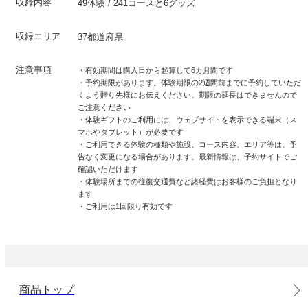
収録内容
49体験 / 241コースと6グッズ
収録エリア
37都道府県
注意事項
・有効期間は購入日から起算して6カ月間です
・予約期限があります。体験期限の2週間前までに予約していただ
くよう贈り先様にお伝えください。期限の延長はできませんので
ご注意ください
・体験ギフトのご利用には、ウェブサイトを表示できる端末（ス
マホやタブレット）が必要です
・ご利用できる体験の種類や施設、コース内容、エリア等は、予
告なく変更になる場合があります。最新情報は、予約サイトでご
確認いただけます
・体験場所までの往復交通費など諸経費はお客様のご負担となり
ます
・ご利用は1回限り有効です
商品トップ