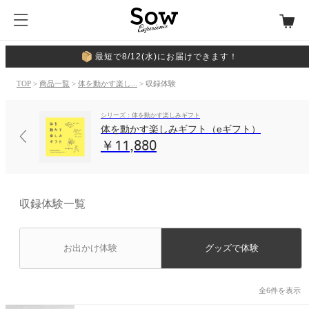
最短で8/12(水)にお届けできます！
TOP
>
商品一覧
>
体を動かす楽し...
> 収録体験
シリーズ：体を動かす楽しみギフト
体を動かす楽しみギフト（eギフト）
￥11,880
収録体験一覧
お出かけ体験
グッズで体験
全6件を表示