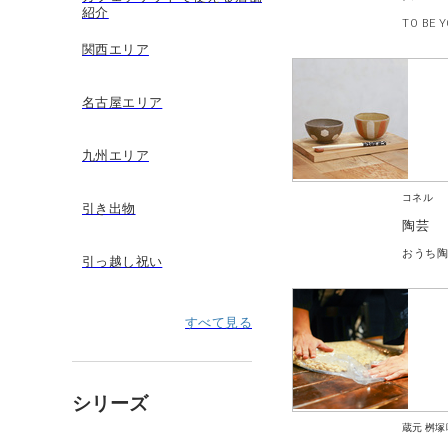
紹介
TO BE
関西エリア
名古屋エリア
九州エリア
コネル
引き出物
陶芸
おうち
引っ越し祝い
すべて見る
シリーズ
蔵元 桝塚