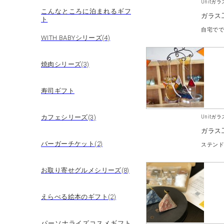
Unitガ
こんなところに泊まれるギフ
ガラス
ト
自宅でで
WITH BABYシリーズ(4)
焼肉シリーズ(3)
寿司ギフト
カフェシリーズ(3)
Unitガ
ガラス
バーガーチケット(2)
ステン
お取り寄せグルメシリーズ(8)
えらべる絵本のギフト(2)
パーソナライズコスメギフト