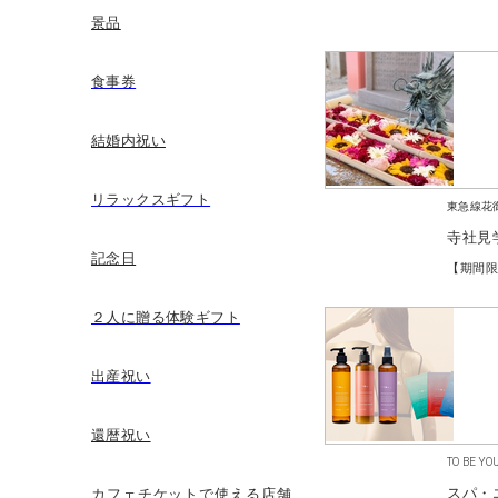
景品
食事券
結婚内祝い
リラックスギフト
東急線花
寺社見
記念日
２人に贈る体験ギフト
出産祝い
還暦祝い
TO BE YOU
スパ・
カフェチケットで使える店舗