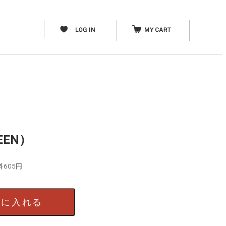
REEN）
料605円
）
トに入れる