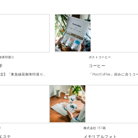
御朱印巡り
ポストコーヒー
学
コーヒー
【期間限定】「東急線花御朱印巡り」御朱印帳付き参加キット
.
株式会社 151画
エステ
メモリアルフォト