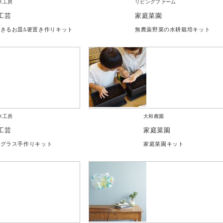
ラス工房
リビングファーム
工芸
家庭菜園
きるお皿&箸置き作りキット
無農薬野菜の水耕栽培キット
ラス工房
大和農園
工芸
家庭菜園
ドグラス手作りキット
家庭菜園キット