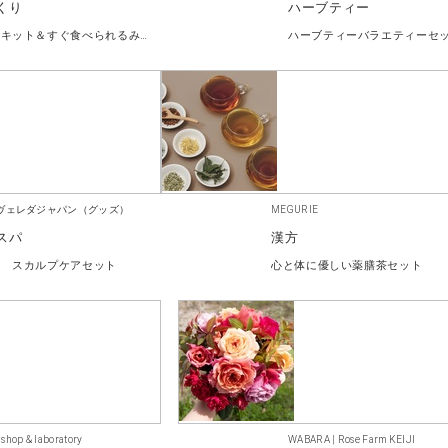
くり
ハーブティー
みそ作りキット＆すぐ食べられるみそギフト
ハーブティーバラエティーセ
ヴェレダジャパン（グッズ）
MEGURIE
スパ
漢方
ダ スカルプケアセット
心と体に優しい薬膳茶セット
 shop & laboratory
WABARA | Rose Farm KEIJI