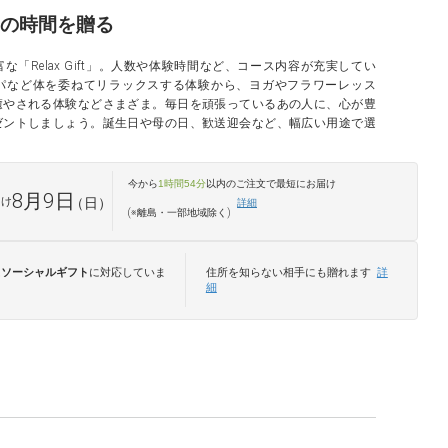
の時間を贈る
「Relax Gift」。人数や体験時間など、コース内容が充実してい
パなど体を委ねてリラックスする体験から、ヨガやフラワーレッス
癒やされる体験などさまざま。毎日を頑張っているあの人に、心が豊
ゼントしましょう。誕生日や母の日、歓送迎会など、幅広い用途で選
今から
1時間54分
以内のご注文で最短
にお届け
8月9日
届け
（日）
詳細
(※離島・一部地域除く)
は
ソーシャルギフト
に対応していま
住所を知らない相手にも贈れます
詳
細