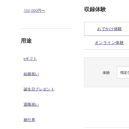
収録体験
100,000円〜
おでかけ体験
用途
オンライン体験
eギフト
体験
結婚祝い
誕生日プレゼント
退職祝い
旅行券