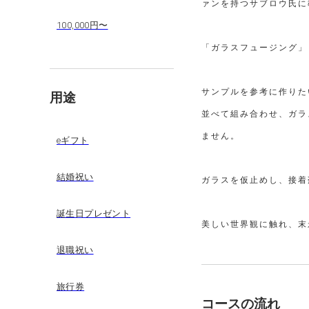
ァンを持つサブロウ氏に
100,000円〜
「ガラスフュージング」
サンプルを参考に作りた
用途
並べて組み合わせ、ガラ
ません。
eギフト
結婚祝い
ガラスを仮止めし、接着
誕生日プレゼント
美しい世界観に触れ、末
退職祝い
旅行券
コースの流れ