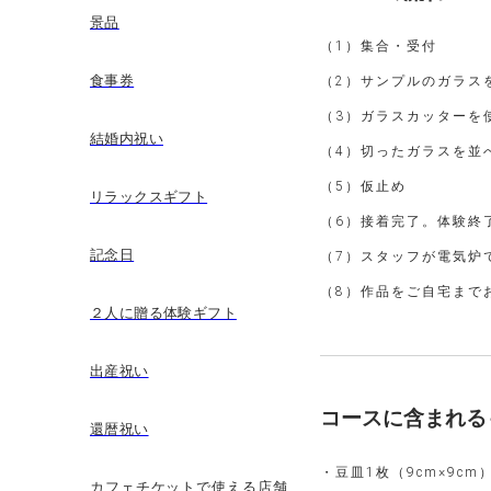
景品
（1）集合・受付
食事券
（2）サンプルのガラス
（3）ガラスカッターを
結婚内祝い
（4）切ったガラスを並
（5）仮止め
リラックスギフト
（6）接着完了。体験終
記念日
（7）スタッフが電気炉
（8）作品をご自宅まで
２人に贈る体験ギフト
出産祝い
コースに含まれる
還暦祝い
・豆皿1枚（9cm×9cm
カフェチケットで使える店舗