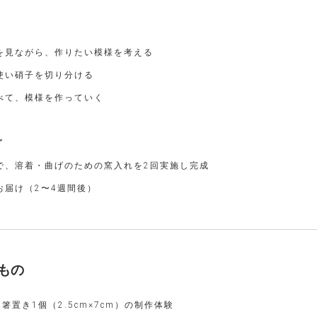
を見ながら、作りたい模様を考える
使い硝子を切り分ける
べて、模様を作っていく
了
で、溶着・曲げのための窯入れを2回実施し完成
お届け（2〜4週間後）
もの
）箸置き1個（2.5cm×7cm）の制作体験