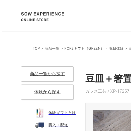
TOP
>
商品一覧
>
FOR2ギフト（GREEN）
>
収録体験
>
商品一覧から探す
豆皿＋箸置き
ガラス工芸 / XP-17257
体験から探す
体験ギフトとは
購入・配送