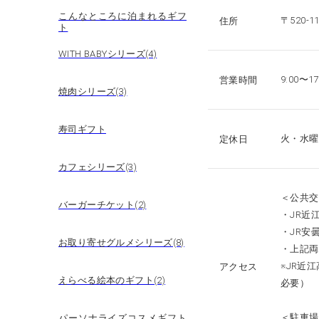
こんなところに泊まれるギフ
〒520-
住所
ト
WITH BABYシリーズ(4)
9:00〜17
営業時間
焼肉シリーズ(3)
寿司ギフト
火・水曜
定休日
カフェシリーズ(3)
＜公共交
バーガーチケット(2)
・JR近
・JR安曇
お取り寄せグルメシリーズ(8)
・上記両
※JR近
アクセス
えらべる絵本のギフト(2)
必要）
＜駐車場
パーソナライズコスメギフト