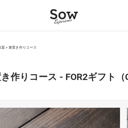
豆皿＋箸置き作りコース
作りコース - FOR2ギフト（G