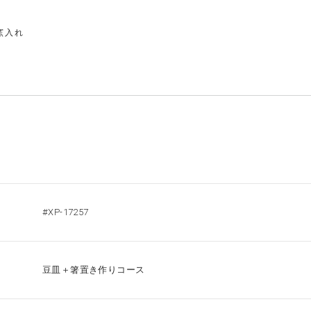
窯入れ
#XP-17257
豆皿＋箸置き作りコース