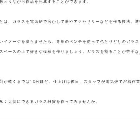
教わりながら作品を完成することができます。
とは、ガラスを電気炉で溶かして器やアクセサリーなどを作る技法。透
いイメージを膨らませたら、専用のペンチを使って色とりどりのガラス
スベースの上で好きな模様を作りましょう。ガラスを割ることが苦手な
剤が乾くまでは10分ほど。仕上げは後日、スタッフが電気炉で溶着作
永く大切にできるガラス雑貨を作ってみませんか。