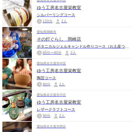
愛知県名古屋市中区
ゆう工房名古屋栄教室
シルバーリングコース
120分
2人
愛知県岡崎市
その灯ぐらし 岡崎店
ボタニカルジェルキャンドル作りコース（お土産つき）
80分〜90分
2人
愛知県名古屋市中区
ゆう工房名古屋栄教室
陶芸コース
90分
2人
愛知県名古屋市中区
ゆう工房名古屋栄教室
レザークラフトコース
90分
2人
愛知県名古屋市西区