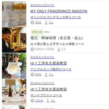
愛知県名古屋市中区
MY ONLY FRAGRANCE NAGOYA
オリジナルフレグランス作りコース
30分
2人
複数店舗
愛知
蔵元 桝塚味噌（名古屋・金山）
みそ屋が教える手作りみそ体験コース
120分〜135分
2人
愛知県名古屋市中区
ゆう工房名古屋栄教室
アニマルカップ絵付けコース
90分
2人
愛知県名古屋市中区
ゆう工房名古屋栄教室
サンドブラストコース
120分
2人