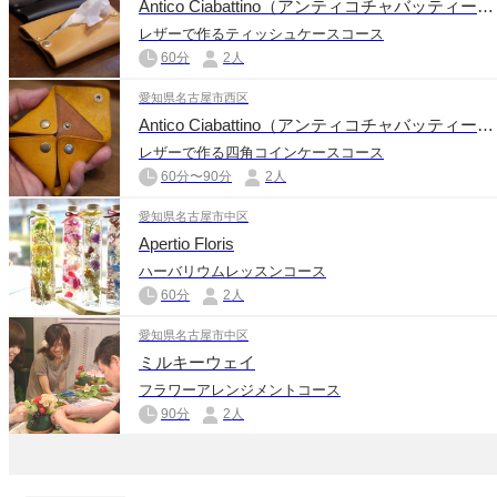
Antico Ciabattino（アンティコチャバッティーノ）
レザーで作るティッシュケースコース
60分
2人
愛知県名古屋市西区
Antico Ciabattino（アンティコチャバッティーノ）
レザーで作る四角コインケースコース
60分〜90分
2人
愛知県名古屋市中区
Apertio Floris
ハーバリウムレッスンコース
60分
2人
愛知県名古屋市中区
ミルキーウェイ
フラワーアレンジメントコース
90分
2人