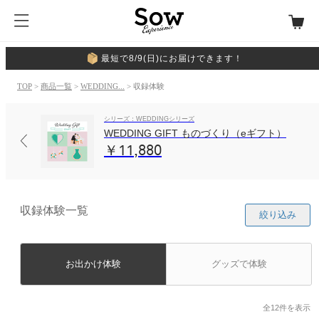
最短で8/9(日)にお届けできます！
TOP
>
商品一覧
>
WEDDING...
> 収録体験
シリーズ：WEDDINGシリーズ
WEDDING GIFT ものづくり（eギフト）
￥11,880
収録体験一覧
絞り込み
お出かけ体験
グッズで体験
全12件を表示