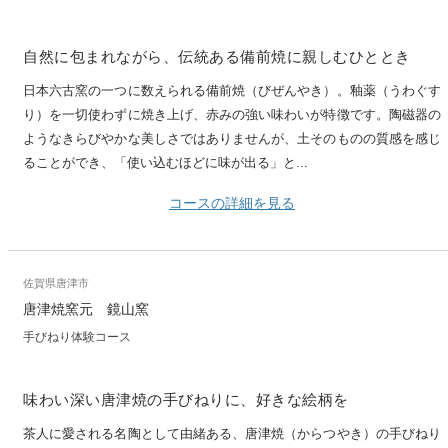
自然に包まれながら、伝統ある備前焼に親しむひととき
日本六古窯の一つに数えられる備前焼（びぜんやき）。釉薬（うわぐす
り）を一切使わずに焼き上げ、赤みの強い味わいが特徴です。陶磁器の
ようなきらびやかな美しさではありませんが、土そのものの質感を感じ
ることができ、「使い込むほどに味が出る」と...
コースの詳細を見る
佐賀県唐津市
唐津焼窯元 鏡山窯
手びねり体験コース
味わい深い唐津焼の手びねりに、好きな絵柄を
茶人に愛される名陶として由緒ある、唐津焼（からつやき）の手びねり