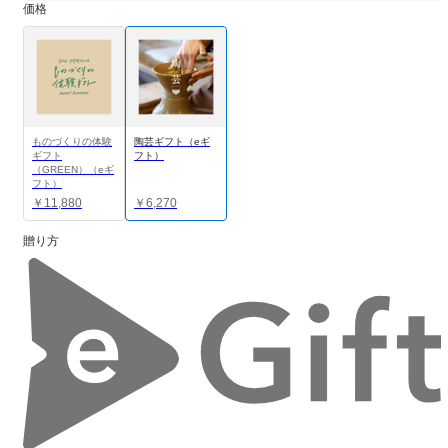
価格
ものづくりの体験
陶芸ギフト（eギ
ギフト
フト）
（GREEN）（eギ
フト）
￥11,880
￥6,270
贈り方