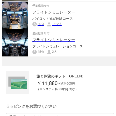
千葉県浦安市
フライトシミュレーター
パイロット操縦体験コース
30分
1〜2人
愛知県常滑市
フライトシミュレーター
フライトシミュレーションコース
45分
2人
旅と体験のギフト（GREEN）
￥11,880
+送料605円
（※システム料880円を含む）
ラッピングをお選びください