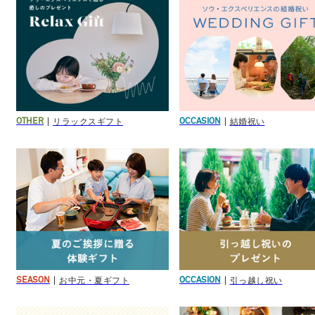
リラックスギフト
結婚祝い
OTHER
OCCASION
お中元・夏ギフト
引っ越し祝い
SEASON
OCCASION