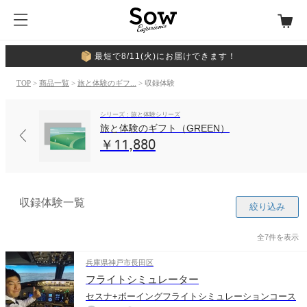
最短で8/11(火)にお届けできます！
TOP
>
商品一覧
>
旅と体験のギフ...
> 収録体験
シリーズ：旅と体験シリーズ
旅と体験のギフト（GREEN）
￥11,880
収録体験一覧
絞り込み
全7件を表示
兵庫県神戸市長田区
フライトシミュレーター
セスナ+ボーイングフライトシミュレーションコース