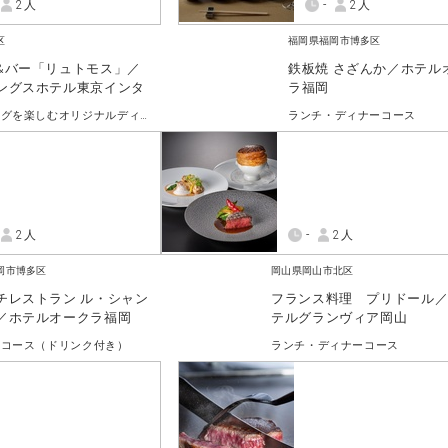
2人
-
2人
区
福岡県福岡市博多区
&バー「リュトモス」／
鉄板焼 さざんか／ホテル
ングスホテル東京インタ
ラ福岡
チネンタル
ペアリングを楽しむオリジナルディナーコース
ランチ・ディナーコース
2人
-
2人
岡市博多区
岡山県岡山市北区
チレストラン ル・シャン
フランス料理 プリドール
／ホテルオークラ福岡
テルグランヴィア岡山
ーコース（ドリンク付き）
ランチ・ディナーコース