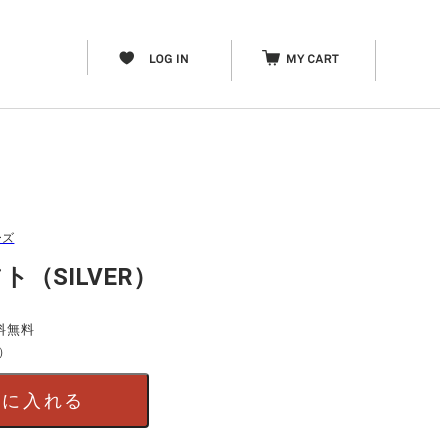
ーズ
（SILVER）
料無料
）
トに入れる