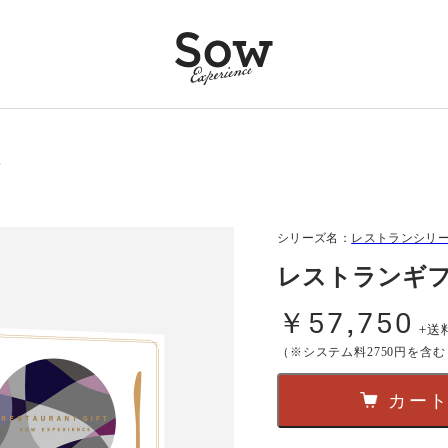
験
シリーズ名：
レストランシリ
レストランギフト
￥57,750
+送
（※システム料2750円を含む
カー