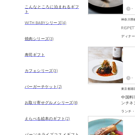
こんなところに泊まれるギフ
-
ト
神奈川県
WITH BABYシリーズ(4)
RISPET
焼肉シリーズ(3)
寿司ギフト
カフェシリーズ(3)
-
バーガーチケット(2)
東京都港
中国料
お取り寄せグルメシリーズ(8)
ンチネ
えらべる絵本のギフト(2)
パーソナライズコスメギフト