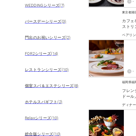
-
WEDDINGシリーズ(7)
東京都港
カフェ
バースデーシリーズ(3)
ストリ
ーコン
門出のお祝いシリーズ(2)
FOR2シリーズ(14)
レストランシリーズ(10)
-
福岡県福
個室スパ＆エステシリーズ(8)
フレン
ドール
ホテルスパギフト(2)
ディナ
Relaxシリーズ(10)
総合版シリーズ(10)