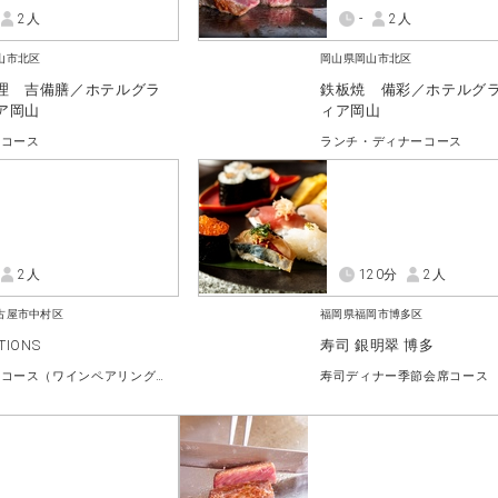
2人
-
2人
山市北区
岡山県岡山市北区
理 吉備膳／ホテルグラ
鉄板焼 備彩／ホテルグ
ア岡山
ィア岡山
ーコース
ランチ・ディナーコース
2人
120分
2人
古屋市中村区
福岡県福岡市博多区
TIONS
寿司 銀明翠 博多
ディナーコース（ワインペアリング付き）
寿司ディナー季節会席コース