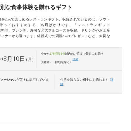
別な食事体験を贈れるギフト
験を2人で楽しめるレストランギフト。収録されているのは、ソウ・
持っておすすめする、名店ばかりです。「レストランギフト
や会席料理、フレンチ、寿司などのフルコースを収録。ドリンクやお土産
ディナーから選べます。結婚式での両親へのプレゼントなど、大切な
。
今から
17時間33分
以内のご注文で最短
にお届け
8月10日
届け
（月）
詳細
(※離島・一部地域除く)
は
ソーシャルギフト
に対応していま
住所を知らない相手にも贈れます
詳
細