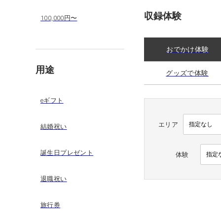
収録体験
100,000円〜
おでかけ体験
用途
グッズで体験
eギフト
エリア
結婚祝い
誕生日プレゼント
体験
退職祝い
旅行券