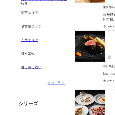
紹介
東京都中
関西エリア
銀座静香庵
HOTEL
名古屋エリア
ランチ
九州エリア
引き出物
-
石川県金
引っ越し祝い
Les mai
すべて見る
シリーズ