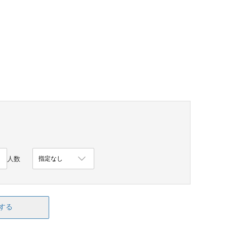
人数
する