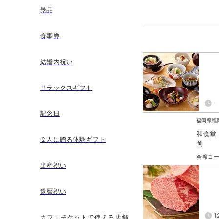
景品
食事券
結婚内祝い
リラックスギフト
-
記念日
福岡県福
和食堂
２人に贈る体験ギフト
岡
会席コ
出産祝い
還暦祝い
1
カフェチケットで使える店舗