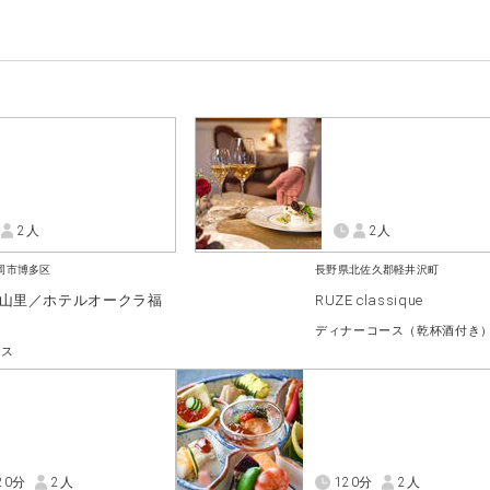
2人
2人
岡市博多区
長野県北佐久郡軽井沢町
 山里／ホテルオークラ福
RUZE classique
ディナーコース（乾杯酒付き
ース
20分
2人
120分
2人