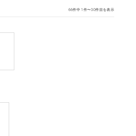
66件中 1件〜30件目を表示
）