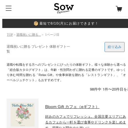
最短で8/10(月)にお届けできます！
TOP
>
退職祝いに贈る...
> 1ページ目
退職祝いに贈る プレゼント 体験ギフト一
絞り込み
覧
退職や転職をする方へのプレゼントにぴったりの体験ギフト。様々な体験から選べる
「総合版カタログギフト」は、年齢・性別問わずに贈れる定番のギフトです。ゆっく
り休む時間を贈れる「Relax Gift」や食事体験を贈れる「レストランギフト」、「オ
ーベルジュチケット」もおすすめです。
98件中 1件〜20件目
Bloom Gift カフェ（eギフト）
好みのカフェでリフレッシュ。全国主要エリアにあ
るカフェから一軒を選び食事やドリンクを楽しめま
す。退職など門出のお祝いに。