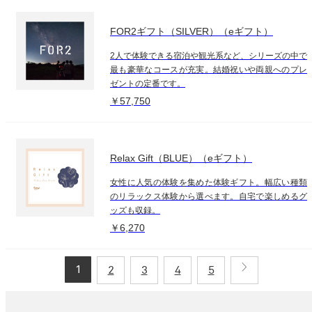
FOR2ギフト（SILVER）（eギフト）
2人で体験できる宿泊や観光系など、シリーズの中で
最も豪華なコースが充実。結婚祝いや両親へのプレ
ゼントの定番です。
￥57,750
Relax Gift（BLUE）（eギフト）
女性に人気の体験を集めた体験ギフト。幅広い種類
のリラックス体験から選べます。自宅で楽しめるグ
ッズも収録。
￥6,270
1
2
3
4
5