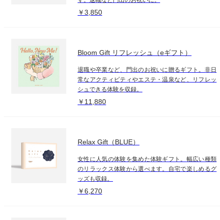
￥3,850
Bloom Gift リフレッシュ（eギフト）
退職や卒業など、門出のお祝いに贈るギフト。非日
常なアクティビティやエステ・温泉など、リフレッ
シュできる体験を収録。
￥11,880
Relax Gift（BLUE）
女性に人気の体験を集めた体験ギフト。幅広い種類
のリラックス体験から選べます。自宅で楽しめるグ
ッズも収録。
￥6,270