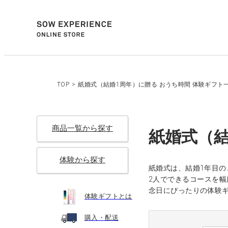
TOP
>
紙婚式（結婚1周年）に贈る おうち時間 体験ギフト
商品一覧から探す
紙婚式（結
体験から探す
紙婚式は、結婚1年目
2人でできるコースを幅
念日にぴったりの体験
体験ギフトとは
購入・配送