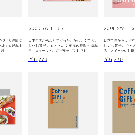
GOOD SWEETS GIFT
GOOD SWEET
のづくり体験な
日本全国からよりすぐった、かわいくておい
日本全国からよりす
体験」を贈れま
しいお菓子。心ときめく至福の時間を贈れ
しいお菓子。心と
収録。
る、スイーツのお取り寄せギフトです。
る、スイーツのお取
￥6,270
￥6,270