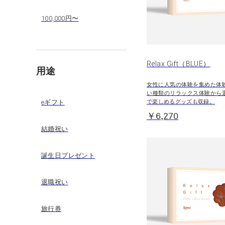
100,000円〜
Relax Gift（BLUE）
用途
女性に人気の体験を集めた体
い種類のリラックス体験から
で楽しめるグッズも収録。
eギフト
￥6,270
結婚祝い
誕生日プレゼント
退職祝い
旅行券