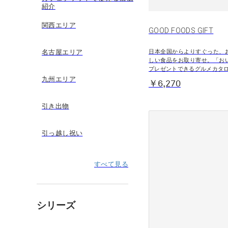
紹介
関西エリア
GOOD FOODS GIFT
日本全国からよりすぐった、
名古屋エリア
しい食品をお取り寄せ。「お
プレゼントできるグルメカタ
九州エリア
￥6,270
引き出物
引っ越し祝い
すべて見る
シリーズ