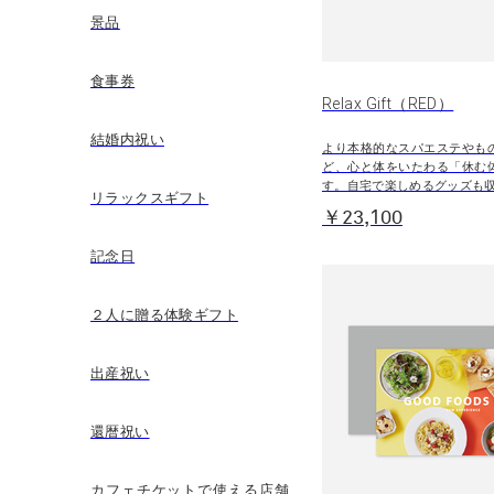
景品
食事券
Relax Gift（RED）
結婚内祝い
より本格的なスパエステやも
ど、心と体をいたわる「休む
す。自宅で楽しめるグッズも
リラックスギフト
￥23,100
記念日
２人に贈る体験ギフト
出産祝い
還暦祝い
カフェチケットで使える店舗