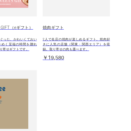
S GIFT（eギフト）
焼肉ギフト
ぐった、かわいくておい
2人で名店の焼肉が楽しめるギフト。焼肉好
きめく至福の時間を贈れ
きに人気の店舗（関東・関西エリア）を収
り寄せギフトです。
録。取り寄せの肉も選べます。
￥19,580