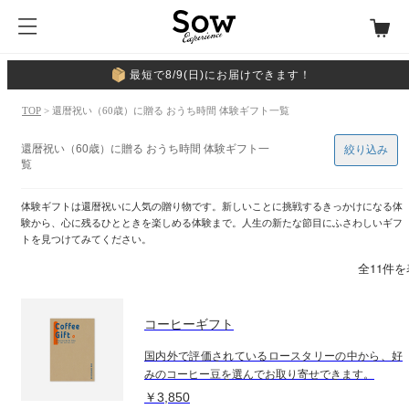
最短で8/9(日)にお届けできます！
TOP
> 還暦祝い（60歳）に贈る おうち時間 体験ギフト一覧
還暦祝い（60歳）に贈る おうち時間 体験ギフト一
絞り込み
覧
体験ギフトは還暦祝いに人気の贈り物です。新しいことに挑戦するきっかけになる体
験から、心に残るひとときを楽しめる体験まで。人生の新たな節目にふさわしいギフ
トを見つけてみてください。
全11件
コーヒーギフト
国内外で評価されているロースタリーの中から、好
みのコーヒー豆を選んでお取り寄せできます。
￥3,850