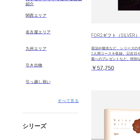
紹介
関西エリア
名古屋エリア
FOR2ギフト（SILVER）
宿泊や観光など、シリーズの
九州エリア
2人用コースを収録。記念日
親へのプレゼントなど、特別
引き出物
￥57,750
引っ越し祝い
すべて見る
シリーズ