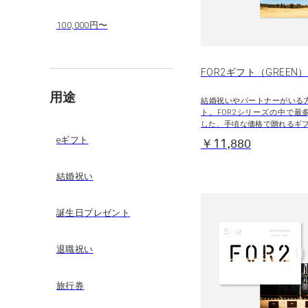
100,000円〜
FOR2ギフト（GREEN）
用途
結婚祝いやパートナーがいる
ト。FOR2シリーズの中で最
した、手頃な価格で贈れるギ
eギフト
￥11,880
結婚祝い
誕生日プレゼント
退職祝い
旅行券