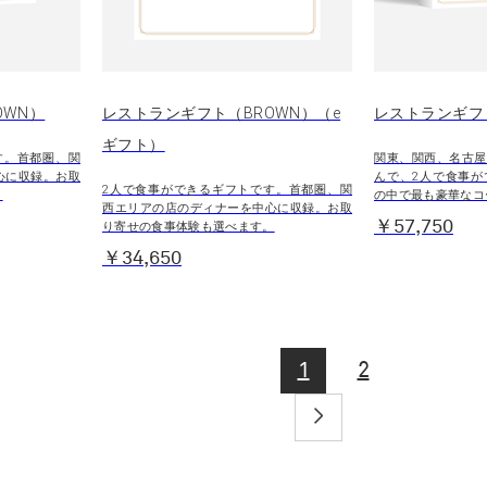
OWN）
レストランギフト（BROWN）（e
レストランギフト
ギフト）
す。首都圏、関
関東、関西、名古屋
心に収録。お取
んで、2人で食事が
2人で食事ができるギフトです。首都圏、関
。
の中で最も豪華なコ
西エリアの店のディナーを中心に収録。お取
￥57,750
り寄せの食事体験も選べます。
￥34,650
1
2