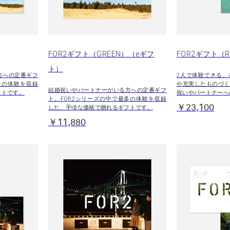
FOR2ギフト（GREEN）（eギフ
FOR2ギフト（R
ト）
方への定番ギフ
2人で体験できる、
多の体験を収録
や充実したものづく
結婚祝いやパートナーがいる方への定番ギフ
フトです。
祝いやパートナーへ
ト。FOR2シリーズの中で最多の体験を収録
￥23,100
した、手頃な価格で贈れるギフトです。
￥11,880