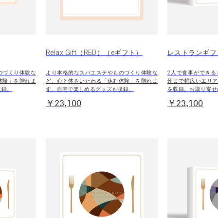
Relax Gift（RED）（eギフト）
レストランギフ
のづくり体験な
より本格的なスパエステやものづくり体験な
2人で食事ができる
体験」を贈れま
ど、心と体をいたわる「休む体験」を贈れま
州まで幅広いエリア
収録。
す。自宅で楽しめるグッズも収録。
を収録。お取り寄せ
￥23,100
￥23,100