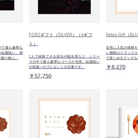
FOR2ギフト（SILVER）（eギフ
Relax Gift（
ト）
中で最も豪華な
女性に人気の体験を
や結婚祝い、両
い種類のリラックス
2人で体験できる宿泊や観光系など、シリー
な贈り物に。
で楽しめるグッズも
ズの中で最も豪華なコースが充実。結婚祝い
￥6,270
や両親へのプレゼントの定番です。
￥57,750