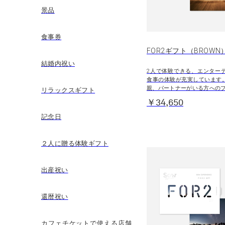
景品
食事券
FOR2ギフト（BROWN
結婚内祝い
2人で体験できる、エンター
食事の体験が充実しています
親、パートナーがいる方への
リラックスギフト
￥34,650
記念日
２人に贈る体験ギフト
出産祝い
還暦祝い
カフェチケットで使える店舗