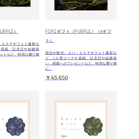
URPLE）
FOR2ギフト（PURPLE）（eギフ
ト）
・エステやフォト撮影な
を収録。記念日や結婚祝
宿泊や観光、スパ・エステやフォト撮影な
ントなど、特別な贈り物
ど、2人用コースを収録。記念日や結婚祝
い、両親へのプレゼントなど、特別な贈り物
に。
￥45,650