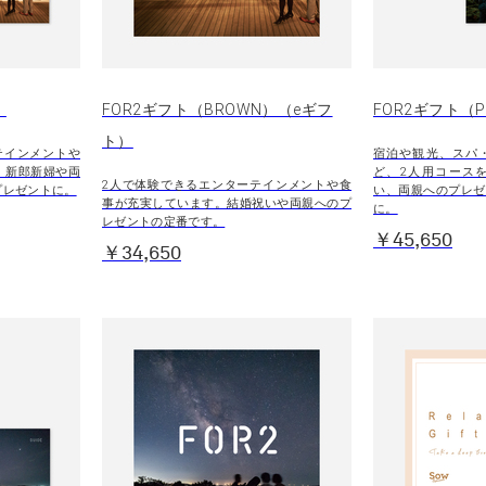
）
FOR2ギフト（BROWN）（eギフ
FOR2ギフト（P
ト）
テインメントや
宿泊や観光、スパ
。新郎新婦や両
ど、2人用コース
2人で体験できるエンターテインメントや食
プレゼントに。
い、両親へのプレゼ
事が充実しています。結婚祝いや両親へのプ
に。
レゼントの定番です。
￥45,650
￥34,650