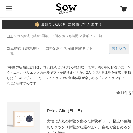
最短で8/10(月)にお届けできます！
TOP
> ゴム婚式（結婚8周年）に贈る おうち時間 体験ギフト一覧
ゴム婚式（結婚8周年）に贈る おうち時間 体験ギフト
絞り込み
一覧
8年目の結婚記念日は、ゴム婚式といわれる特別な日です。8周年のお祝いに、ソ
ウ・エクスペリエンスの体験ギフトを贈りませんか。2人でできる体験を幅広く収録
した「FOR2ギフト」や、レストランでの食事体験が楽しめる「レストランギフト」
などがおすすめです。
全11件
Relax Gift（BLUE）
女性に人気の体験を集めた体験ギフト。幅広い種類
のリラックス体験から選べます。自宅で楽しめるグ
ッズも収録。