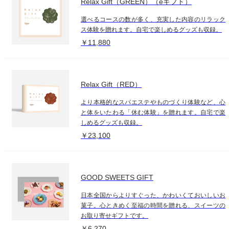
Relax Gift（GREEN）（eギフト）
選べるコースの数が多く、充実した内容のリラック
ス体験を贈れます。自宅で楽しめるグッズも収録。
￥11,880
Relax Gift（RED）
より本格的なスパエステやものづくり体験など、心
と体をいたわる「休む体験」を贈れます。自宅で楽
しめるグッズも収録。
￥23,100
GOOD SWEETS GIFT
日本全国からよりすぐった、かわいくておいしいお
菓子。心ときめく至福の時間を贈れる、スイーツの
お取り寄せギフトです。
￥6,270