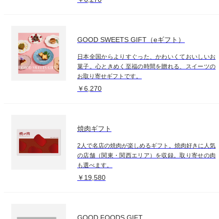
GOOD SWEETS GIFT（eギフト）
日本全国からよりすぐった、かわいくておいしいお
菓子。心ときめく至福の時間を贈れる、スイーツの
お取り寄せギフトです。
￥6,270
焼肉ギフト
2人で名店の焼肉が楽しめるギフト。焼肉好きに人気
の店舗（関東・関西エリア）を収録。取り寄せの肉
も選べます。
￥19,580
GOOD FOODS GIFT