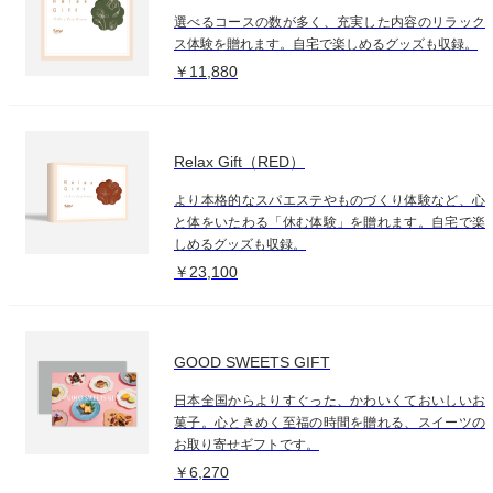
選べるコースの数が多く、充実した内容のリラック
ス体験を贈れます。自宅で楽しめるグッズも収録。
￥11,880
Relax Gift（RED）
より本格的なスパエステやものづくり体験など、心
と体をいたわる「休む体験」を贈れます。自宅で楽
しめるグッズも収録。
￥23,100
GOOD SWEETS GIFT
日本全国からよりすぐった、かわいくておいしいお
菓子。心ときめく至福の時間を贈れる、スイーツの
お取り寄せギフトです。
￥6,270