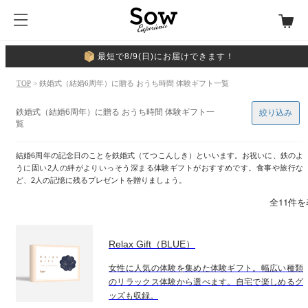
最短で8/9(日)にお届けできます！
TOP
> 鉄婚式（結婚6周年）に贈る おうち時間 体験ギフト一覧
鉄婚式（結婚6周年）に贈る おうち時間 体験ギフト一
絞り込み
覧
結婚6周年の記念日のことを鉄婚式（てつこんしき）といいます。お祝いに、鉄のよ
うに固い2人の絆がよりいっそう深まる体験ギフトがおすすめです。食事や旅行な
ど、2人の記憶に残るプレゼントを贈りましょう。
全11件
Relax Gift（BLUE）
女性に人気の体験を集めた体験ギフト。幅広い種類
のリラックス体験から選べます。自宅で楽しめるグ
ッズも収録。