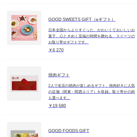
GOOD SWEETS GIFT（eギフト）
日本全国からよりすぐった、かわいくておいしいお
菓子。心ときめく至福の時間を贈れる、スイーツの
お取り寄せギフトです。
￥6,270
焼肉ギフト
2人で名店の焼肉が楽しめるギフト。焼肉好きに人気
の店舗（関東・関西エリア）を収録。取り寄せの肉
も選べます。
￥19,580
GOOD FOODS GIFT