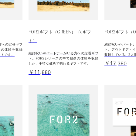
FOR2ギフト（GREEN）（eギフ
FOR2ギフト（O
ト）
方への定番ギフ
結婚祝いやパートナ
多の体験を収録
ト。アウトドア・イ
結婚祝いやパートナーがいる方への定番ギフ
フトです。
収録している、2人
ト。FOR2シリーズの中で最多の体験を収録
￥17,380
した、手頃な価格で贈れるギフトです。
￥11,880