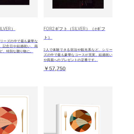
LVER）
FOR2ギフト（SILVER）（eギフ
ト）
リーズの中で最も豪華な
。記念日や結婚祝い、両
2人で体験できる宿泊や観光系など、シリー
ど、特別な贈り物に。
ズの中で最も豪華なコースが充実。結婚祝い
や両親へのプレゼントの定番です。
￥57,750