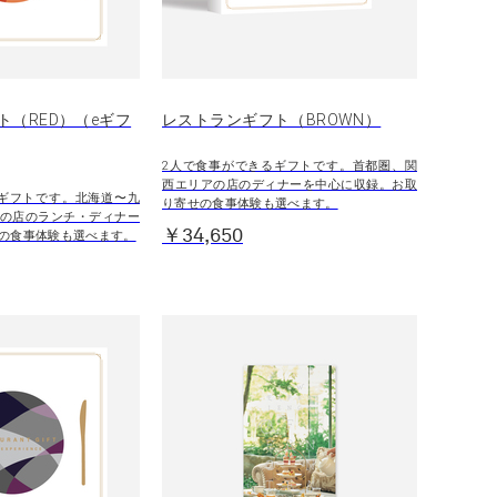
ト（RED）（eギフ
レストランギフト（BROWN）
2人で食事ができるギフトです。首都圏、関
西エリアの店のディナーを中心に収録。お取
ギフトです。北海道〜九
り寄せの食事体験も選べます。
の店のランチ・ディナー
￥34,650
の食事体験も選べます。