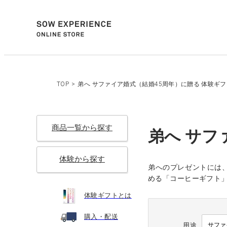
TOP
>
弟へ サファイア婚式（結婚45周年）に贈る 体験ギ
商品一覧から探す
弟へ サフ
体験から探す
弟へのプレゼントには
める「コーヒーギフト
体験ギフトとは
購入・配送
用途