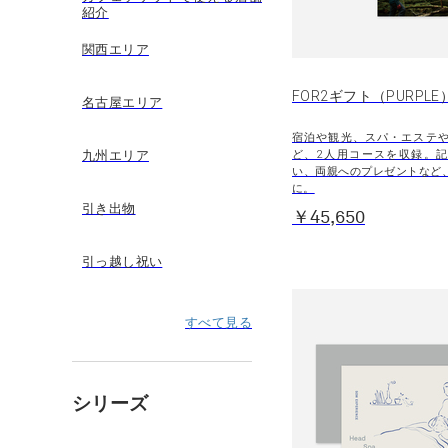
紹介
関西エリア
FOR2ギフト（PURPLE
名古屋エリア
宿泊や観光、スパ・エステ
ど、2人用コースを収録。
九州エリア
い、両親へのプレゼントなど
に。
引き出物
￥45,650
引っ越し祝い
すべて見る
シリーズ