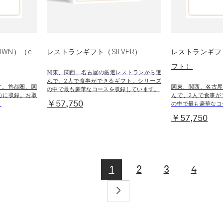
WN）（e
レストランギフト（SILVER）
レストランギフト
フト）
関東、関西、名古屋の厳選レストランから選
んで、2人で食事ができるギフト。シリーズ
す。首都圏、関
関東、関西、名古屋
の中で最も豪華なコースを収録しています。
心に収録。お取
んで、2人で食事が
￥57,750
。
の中で最も豪華なコ
￥57,750
1
2
3
4