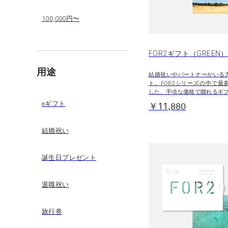
100,000円〜
FOR2ギフト（GREEN）
用途
結婚祝いやパートナーがいる
ト。FOR2シリーズの中で最
した、手頃な価格で贈れるギ
eギフト
￥11,880
結婚祝い
誕生日プレゼント
退職祝い
旅行券