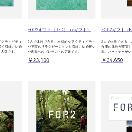
FOR2ギフト（RED）（eギフト）
FOR2ギフト（
アクティビティ
2人で体験できる、本格的なアクティビティ
2人で体験できる、
多く収録。結婚
や充実のリラクゼーションを収録。結婚祝い
食事の体験が充実し
に人気です。
や両親へのプレゼントの定番です。
親、パートナーがい
￥23,100
￥34,650