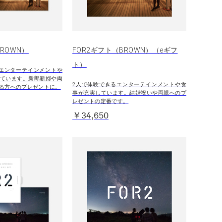
BROWN）
FOR2ギフト（BROWN）（eギフ
ト）
エンターテインメントや
ています。新郎新婦や両
2人で体験できるエンターテインメントや食
る方へのプレゼントに。
事が充実しています。結婚祝いや両親へのプ
レゼントの定番です。
￥34,650