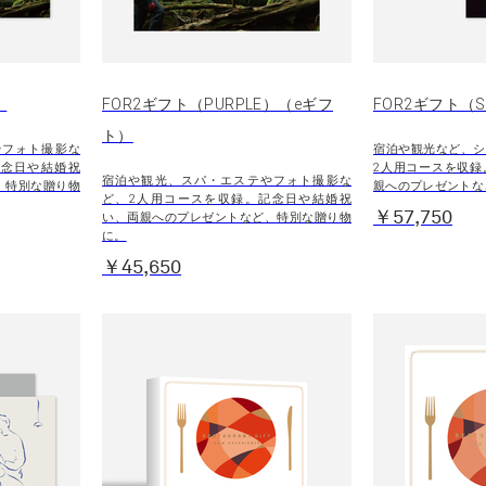
）
FOR2ギフト（PURPLE）（eギフ
FOR2ギフト（SI
ト）
やフォト撮影な
宿泊や観光など、シ
記念日や結婚祝
2人用コースを収録
宿泊や観光、スパ・エステやフォト撮影な
、特別な贈り物
親へのプレゼントな
ど、2人用コースを収録。記念日や結婚祝
￥57,750
い、両親へのプレゼントなど、特別な贈り物
に。
￥45,650