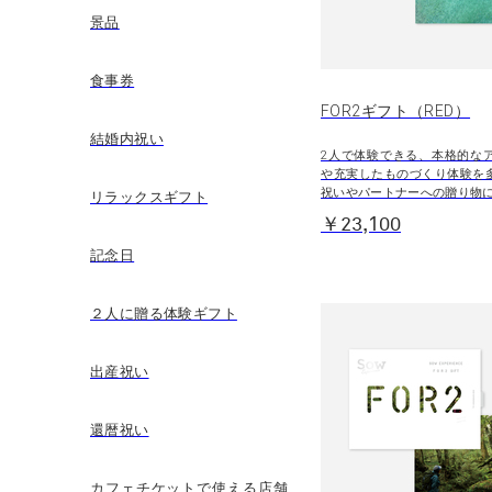
景品
食事券
FOR2ギフト（RED）
結婚内祝い
2人で体験できる、本格的な
や充実したものづくり体験を
祝いやパートナーへの贈り物
リラックスギフト
￥23,100
記念日
２人に贈る体験ギフト
出産祝い
還暦祝い
カフェチケットで使える店舗